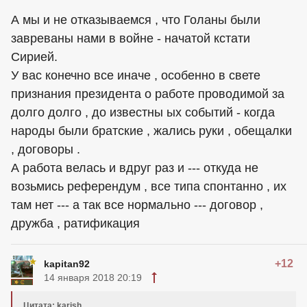
А мы и не отказываемся , что Голаны были
завреваны нами в войне - начатой кстати
Сирией.
У вас конечно все иначе , особенно в свете
признания президента о работе проводимой за
долго долго , до известны ых событий - когда
народы были братские , жались руки , обещалки
, договоры .
А работа велась и вдруг раз и --- откуда не
возьмись референдум , все типа спонтанно , их
там нет --- а так все нормально --- договор ,
дружба , ратификация
+12
kapitan92
14 января 2018 20:19
Цитата: karish