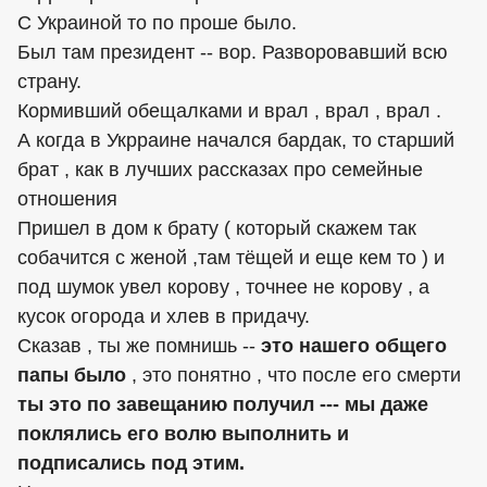
С Украиной то по проше было.
Был там президент -- вор. Разворовавший всю
страну.
Кормивший обещалками и врал , врал , врал .
А когда в Укрраине начался бардак, то старший
брат , как в лучших рассказах про семейные
отношения
Пришел в дом к брату ( который скажем так
собачится с женой ,там тёщей и еще кем то ) и
под шумок увел корову , точнее не корову , а
кусок огорода и хлев в придачу.
Сказав , ты же помнишь --
это нашего общего
папы было
, это понятно , что после его смерти
ты это по завещанию получил --- мы даже
поклялись его волю выполнить и
подписались под этим.