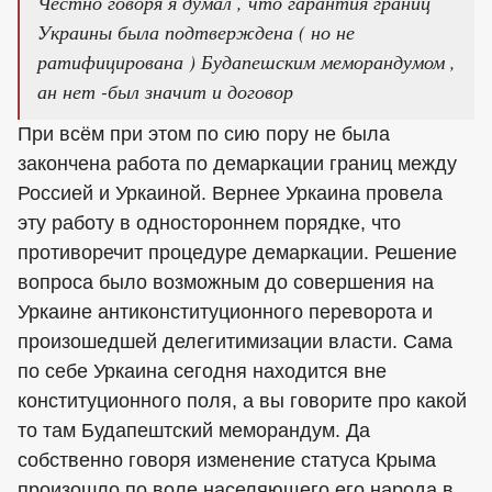
Честно говоря я думал , что гарантия границ
Украины была подтверждена ( но не
ратифицирована ) Будапешским меморандумом ,
ан нет -был значит и договор
При всём при этом по сию пору не была
закончена работа по демаркации границ между
Россией и Уркаиной. Вернее Уркаина провела
эту работу в одностороннем порядке, что
противоречит процедуре демаркации. Решение
вопроса было возможным до совершения на
Уркаине антиконституционного переворота и
произошедшей делегитимизации власти. Сама
по себе Уркаина сегодня находится вне
конституционного поля, а вы говорите про какой
то там Будапештский меморандум. Да
собственно говоря изменение статуса Крыма
произошло по воле населяющего его народа в