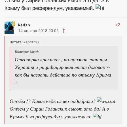
Отъем у Сирии Голанских высот это да! А в
Крыму был референдум, уважаемый.
+2
karish
14 января 2018 20:02
Цитата: kapitan92
Цитата: karish
Отговорка красивая , но признав границы
Украины и рацифицировав этот договор --
как бы назвать действие по отъему Крыма
?
Отъём !? Какое ведь слово подобрали?
Отъем у Сирии Голанских высот это да! А в
Крыму был референдум, уважаемый.