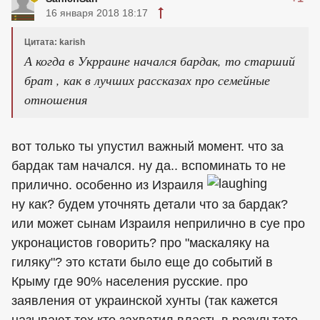
16 января 2018 18:17
Цитата: karish
А когда в Укрраине начался бардак, то старший
брат , как в лучших рассказах про семейные
отношения
вот только ты упустил важный момент. что за
бардак там начался. ну да.. вспоминать то не
прилично. особенно из Израиля
ну как? будем уточнять детали что за бардак?
или может сынам Израиля неприлично в суе про
укронацистов говорить? про "маскаляку на
гиляку"? это кстати было еще до событий в
Крыму где 90% населения русские. про
заявления от украинской хунты (так кажется
называют тех кто захватил власть в результате