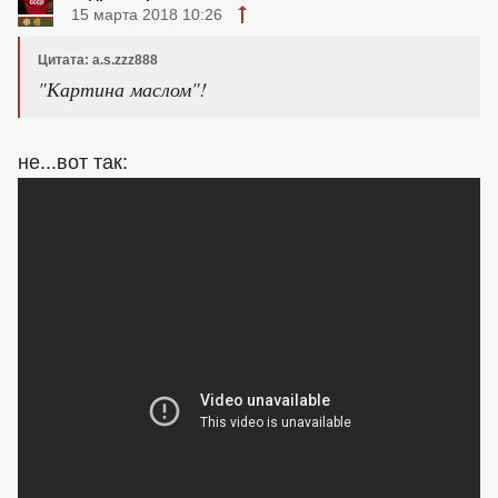
15 марта 2018 10:26
Цитата: a.s.zzz888
"Картина маслом"!
не...вот так: