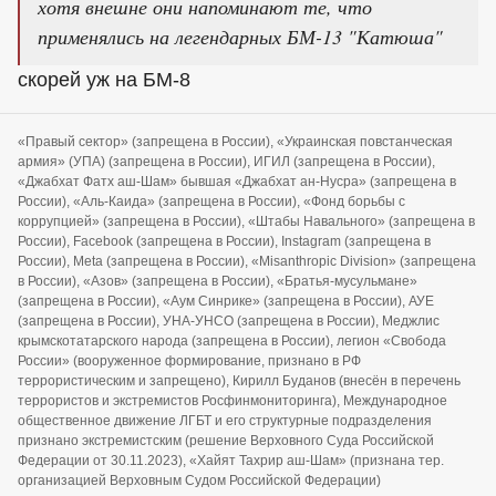
хотя внешне они напоминают те, что
применялись на легендарных БМ-13 "Катюша"
скорей уж на БМ-8
«Правый сектор» (запрещена в России), «Украинская повстанческая
армия» (УПА) (запрещена в России), ИГИЛ (запрещена в России),
«Джабхат Фатх аш-Шам» бывшая «Джабхат ан-Нусра» (запрещена в
России), «Аль-Каида» (запрещена в России), «Фонд борьбы с
коррупцией» (запрещена в России), «Штабы Навального» (запрещена в
России), Facebook (запрещена в России), Instagram (запрещена в
России), Meta (запрещена в России), «Misanthropic Division» (запрещена
в России), «Азов» (запрещена в России), «Братья-мусульмане»
(запрещена в России), «Аум Синрике» (запрещена в России), АУЕ
(запрещена в России), УНА-УНСО (запрещена в России), Меджлис
крымскотатарского народа (запрещена в России), легион «Свобода
России» (вооруженное формирование, признано в РФ
террористическим и запрещено), Кирилл Буданов (внесён в перечень
террористов и экстремистов Росфинмониторинга), Международное
общественное движение ЛГБТ и его структурные подразделения
признано экстремистским (решение Верховного Суда Российской
Федерации от 30.11.2023), «Хайят Тахрир аш-Шам» (признана тер.
организацией Верховным Судом Российской Федерации)