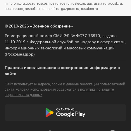
minpromtorg.gov.ru, roscosmos.ru, roe.ru, rostec.ru, uacrussia.ru, aoosk.ru,
uecrus.com, rosneft.ru, transneft.ru, gazprom.ru, rosatom.ru
© 2010-2026 «Военное обозрение»
Регистрационный номер СМИ ЭЛ № ФС77-76970, выдано
11.10.2019 г. Федеральной службой по надзору в сфере связи,
информационных технологий и массовых коммуникаций
(Роскомнадзор)
Правила использования и копирования информации с
сайта
Сайт использует IP адреса, cookie и данные геолокации пользователей
сайта, условия использования содержатся в
политике по защите
персональных данных
.