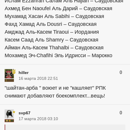
Ислам Ezzahran Салам Аль Hajlan – Саудовская
Ахмед Бен Naoufel Аль Дарий – Саудовская
Мухамад Хасан Аль Sabihi – Саудовская
Фахд Хамад Аль Dousri – Саудовская
Амджад Аль-Касем Tiraoui – Иордания
Касем Саад Аль Shamry – Саудовская
Айман Аль-Касем Thahalbi – Саудовская
Мохамед Эч-Chafihi Эль Идрисси – Марокко
0
hiller
16 марта 2018 22:51
"шайтан-арба " воюет и не "кашляет" РПК
снимают добавляют боекомплект...вещь!
0
svp67
17 марта 2018 03:10