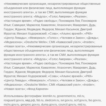
«Некоммерческие организации, незарегистрированные общественные
объединения или физические лица, выполняющие функции
иностранного агента», а так же СМИ, выполняющие функции
иностранного агента: «Медуза»; «Голос Америки»; «Реалии»;
«Настоящее время»; «Радио свободы»; Пономарев Лев; Пономарев
Илья; Савицкая; Маркелов; Камалягин; Апахончич; Макаревич; Дудь;
Гордон; Жданов; Медведев; Федоров; Михаил Касьянов; Дмитрий
Муратов; Михаил Ходорковский; «Сова»; «Альянс врачей»; «РКК»
«Центр Левады»; «Мемориал»; «Голос»; «Человек и Закон»; «Дождь»;
«Медиазона»; «Deutsche Welle»; СМК «Кавказский узел»; «Insider»;
«Новая газета», «Некоммерческие организации, незарегистрированные
общественные объединения или физические лица, выполняющие
функции иностранного агента», а так же СМИ, выполняющие функции
иностранного агента: «Медуза»; «Голос Америки»; «Реалии»;
«Настоящее время»; «Радио свободы»; Пономарев Лев; Пономарев
Илья; Савицкая; Маркелов; Камалягин; Апахончич; Макаревич; Дудь;
Гордон; Жданов; Медведев; Федоров; Михаил Касьянов; Дмитрий
Муратов; Михаил Ходорковский; «Сова»; «Альянс врачей»; «РКК»
«Центр Левады»; «Мемориал»; «Голос»; «Человек и Закон»; «Дождь»;
«Медиазона»; «Deutsche Welle»; СМК «Кавказский узел»; «Insider»;
«Новая газета»; «Фонд Карнеги»
Использованы фотографии: kremlin.ru, government.ru, mil.ru,
rosguard.gov.ru, мвд.рф, fsb.ru, sledcom.ru, svr.gov.ru, scrf.gov.ru, fso.gov.ru,
mchs.gov.ru, genproc.gov.ru, duma.gov.ru, council.gov.ru, mid.ru,