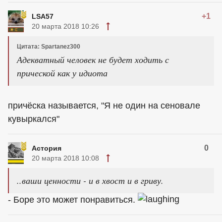
+1
LSA57
20 марта 2018 10:26
Цитата: Spartanez300
Адекватный человек не будет ходить с
прической как у идиота
причёска называется, "Я не один на сеновале
кувыркался"
0
Астория
20 марта 2018 10:08
..ваши ценности - и в хвост и в гриву.
- Боре это может понравиться.