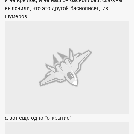
и не Крылов, и не наш он баснописец. скакуны
выяснили, что это другой баснописец. из
шумеров
а вот ещё одно "открытие"