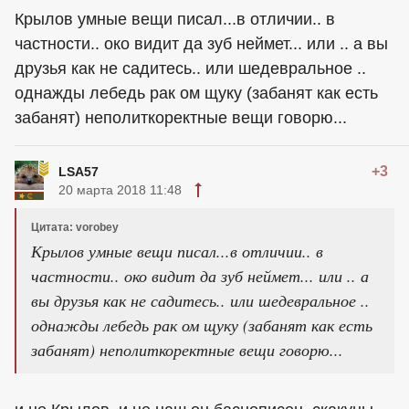
Крылов умные вещи писал...в отличии.. в
частности.. око видит да зуб неймет... или .. а вы
друзья как не садитесь.. или шедевральное ..
однажды лебедь рак ом щуку (забанят как есть
забанят) неполиткоректные вещи говорю...
+3
LSA57
20 марта 2018 11:48
Цитата: vorobey
Крылов умные вещи писал...в отличии.. в
частности.. око видит да зуб неймет... или .. а
вы друзья как не садитесь.. или шедевральное ..
однажды лебедь рак ом щуку (забанят как есть
забанят) неполиткоректные вещи говорю...