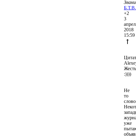
Б.Т.В.
+2
3
апрел
2018
15:59
Цитат
Alexe
Жест
:))))
Не
то
слово
Неко
запад
журн
уже
пыта
объяв