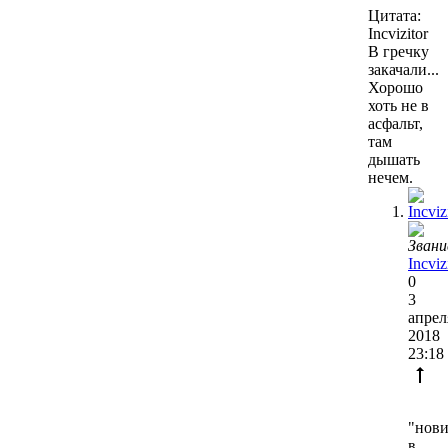
Цитата:
Incvizitor
В гречку
закачали...
Хорошо
хоть не в
асфальт,
там
дышать
нечем.
Incviz
0
3
апрел
2018
23:18
"нови
в