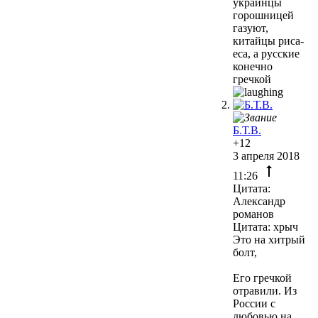
украинцы
горошницей
газуют,
китайцы риса-
еса, а русские
конечно
гречкой
Б.Т.В.
+12
3 апреля 2018
11:26
Цитата:
Александр
романов
Цитата: хрыч
Это на хитрый
болт,
Его гречкой
отравили. Из
России с
любовью на