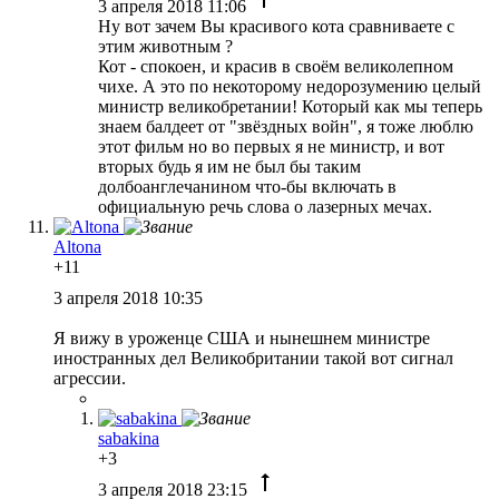
3 апреля 2018 11:06
Ну вот зачем Вы красивого кота сравниваете с
этим животным ?
Кот - спокоен, и красив в своём великолепном
чихе. А это по некоторому недорозумению целый
министр великобретании! Который как мы теперь
знаем балдеет от "звёздных войн", я тоже люблю
этот фильм но во первых я не министр, и вот
вторых будь я им не был бы таким
долбоанглечанином что-бы включать в
официальную речь слова о лазерных мечах.
Altona
+11
3 апреля 2018 10:35
Я вижу в уроженце США и нынешнем министре
иностранных дел Великобритании такой вот сигнал
агрессии.
sabakina
+3
3 апреля 2018 23:15