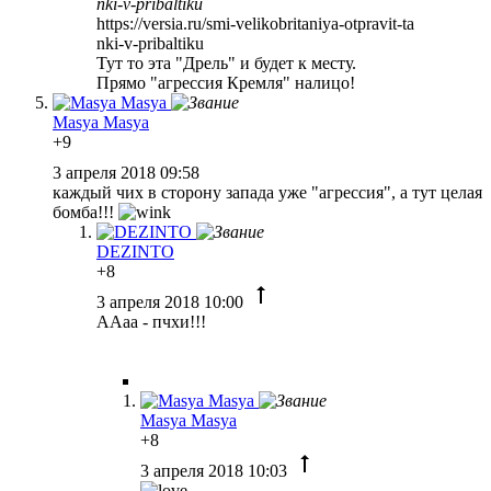
nki-v-pribaltiku
https://versia.ru/smi-velikobritaniya-otpravit-ta
nki-v-pribaltiku
Тут то эта "Дрель" и будет к месту.
Прямо "агрессия Кремля" налицо!
Masya Masya
+9
3 апреля 2018 09:58
каждый чих в сторону запада уже "агрессия", а тут целая
бомба!!!
DEZINTO
+8
3 апреля 2018 10:00
ААаа - пчхи!!!
Masya Masya
+8
3 апреля 2018 10:03