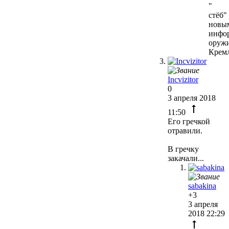
"
стёб"
новы
инфо
оруж
Кремл
Incvizitor
0
3 апреля 2018
11:50
Его гречкой
отравили.
В гречку
закачали...
sabakina
+3
3 апреля
2018 22:29