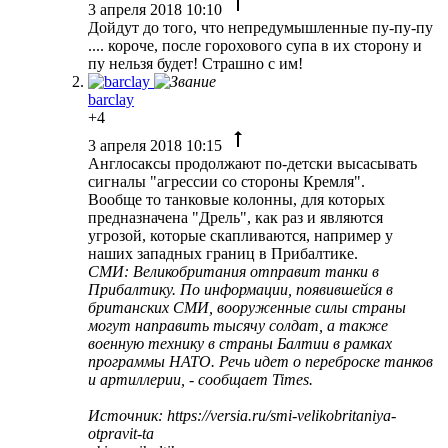
3 апреля 2018 10:10
Дойдут до того, что непредумышленные пу-пу-пу
.... короче, после горохового супа в их сторону и
пу нельзя будет! Страшно с им!
barclay
+4
3 апреля 2018 10:15
Англосаксы продолжают по-детски высасывать
сигналы "агрессии со стороны Кремля".
Вообще то танковые колонны, для которых
предназначена "Дрель", как раз и являются
угрозой, которые скапливаются, например у
наших западных границ в Прибалтике.
СМИ: Великобритания отправит танки в
Прибалтику. По информации, появившейся в
британских СМИ, вооруженные силы страны
могут направить тысячу солдат, а также
военную технику в страны Балтии в рамках
программы НАТО. Речь идет о переброске танков
и артиллерии, - сообщает Times.
Источник: https://versia.ru/smi-velikobritaniya-
otpravit-ta