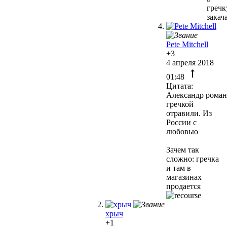
гречк
закач
Pete Mitchell
+3
4 апреля 2018
01:48
Цитата:
Александр роман
гречкой
отравили. Из
России с
любовью
Зачем так
сложно: гречка
и там в
магазинах
продается
хрыч
+1