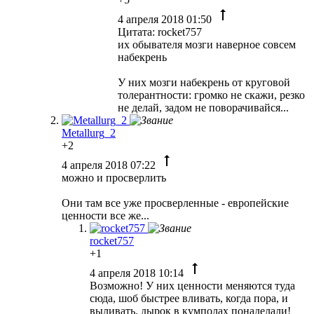
4 апреля 2018 01:50
Цитата: rocket757
их обывателя мозги наверное совсем
набекрень
У них мозги набекрень от круговой
толерантности: громко не скажи, резко
не делай, задом не поворачивайся...
Metallurg_2
+2
4 апреля 2018 07:22
можно и просверлить
Они там все уже просверленные - европейские
ценности все же...
rocket757
+1
4 апреля 2018 10:14
Возможно! У них ценности меняются туда
сюда, шоб быстрее вливать, когда пора, и
выливать. дырок в кумполах понаделали!