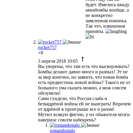
будет. Имелись ввиду
авиабомбы вообще, а
не конкретно
заявленная новинка.
Так что, извинения
приняты.
rocket757
+8
3 апреля 2018 10:05
Вы уверены, что там есть что высверливать?
Бомбы делают давно много и разных! Эт не
за мир конечно, но заявить, что новая бомба
есть предвестник новой войны? Такого не от
большого ума сказать можно, а мож совсем
обезумели!
Сами гундели, что Россия слаба и
безъядрёной войны ей не выиграть! Впрочем
от ядрёной в проигрыше все и разом!
Мутют всякую фигню, у их обывателя мозги
наверное совсем набекрень?
romandostalo