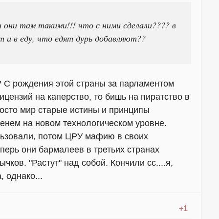
и они там такими!!! что с ними сделали???? в
 и в еду, что едят дурь добавляют??
"? С рождения этой страны за парламентом
цензий на каперство, то бишь на пиратство в
росто мир старые истины и принципы
енем на новом технологическом уровне.
льзовали, потом ЦРУ мафию в своих
перь они бармалеев в третьих странах
чков. "Растут" над собой. Кончили сс....я,
, однако...
+1