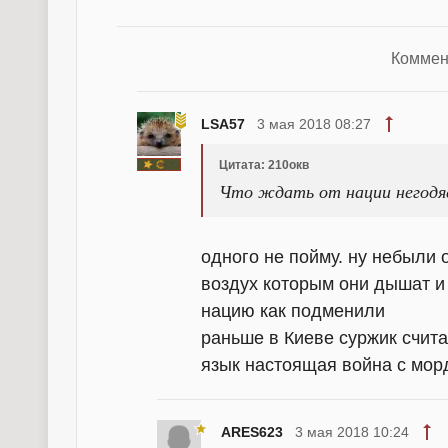
Коммен
LSA57
3 мая 2018 08:27
Цитата: 210окв
Что ждать от нации негодя
одного не пойму. ну небыли о
воздух которым они дышат и 
нацию как подменили
раньше в Киеве суржик счита
язык настоящая война с мор
ARES623
3 мая 2018 10:24