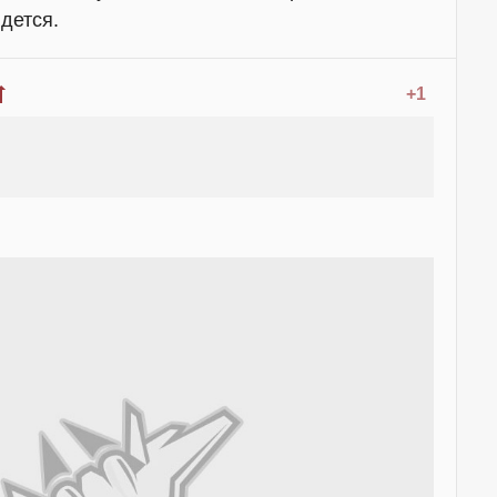
дется.
+1