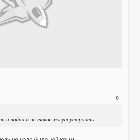
0
и и война и не такое могут устроить
люду не надо было чей Крым.