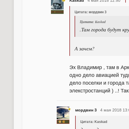
Kaskad
4 мая 2018 12:50
Цитата: мордвин 3
Цитата: Kaskad
.Там города будут кр
А зачем?
Эх Владимир , там в Ар
одно дело авиацией туд
дело поселки и города 
элекстростанций ) ..! Та
мордвин 3
4 мая 2018 13:
Цитата: Kaskad