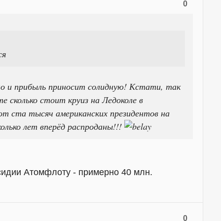
0
ся
но и прибыль приносит солидную! Кстати, так
е сколько стоит круиз на Ледоколе в
от ста тысяч американских президентов на
колько лет вперёд распроданы!!!
сидии Атомфлоту - примерно 40 млн.
0