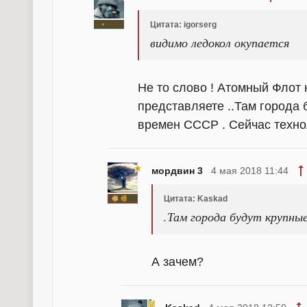
Цитата: igorserg
видимо ледокол окупается
Не то слово ! Атомный Флот 
представляете ..Там города 
времен СССР . Сейчас техно
мордвин 3
4 мая 2018 11:44
Цитата: Kaskad
.Там города будут крупны
А зачем?