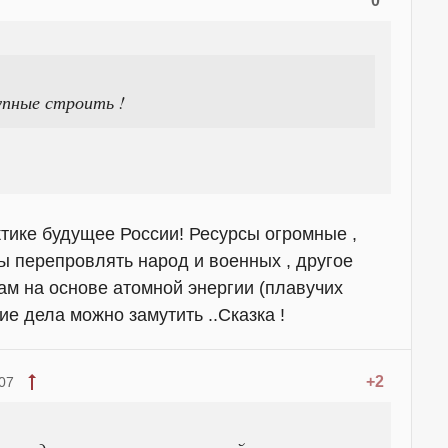
0
упные строить !
ктике будущее России! Ресурсы огромные ,
ы перепровлять народ и военных , другое
там на основе атомной энергии (плавучих
кие дела можно замутить ..Сказка !
+2
07