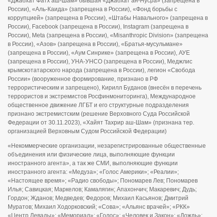
«Джабхат Фатх аш-Шам» бывшая «Джабхат ан-Нусра» (запрещена в
России), «Аль-Каида» (запрещена в России), «Фонд борьбы с
коррупцией» (запрещена в России), «Штабы Навального» (запрещена в
России), Facebook (запрещена в России), Instagram (запрещена в
России), Meta (запрещена в России), «Misanthropic Division» (запрещена
в России), «Азов» (запрещена в России), «Братья-мусульмане»
(запрещена в России), «Аум Синрике» (запрещена в России), АУЕ
(запрещена в России), УНА-УНСО (запрещена в России), Меджлис
крымскотатарского народа (запрещена в России), легион «Свобода
России» (вооруженное формирование, признано в РФ
террористическим и запрещено), Кирилл Буданов (внесён в перечень
террористов и экстремистов Росфинмониторинга), Международное
общественное движение ЛГБТ и его структурные подразделения
признано экстремистским (решение Верховного Суда Российской
Федерации от 30.11.2023), «Хайят Тахрир аш-Шам» (признана тер.
организацией Верховным Судом Российской Федерации)
«Некоммерческие организации, незарегистрированные общественные
объединения или физические лица, выполняющие функции
иностранного агента», а так же СМИ, выполняющие функции
иностранного агента: «Медуза»; «Голос Америки»; «Реалии»;
«Настоящее время»; «Радио свободы»; Пономарев Лев; Пономарев
Илья; Савицкая; Маркелов; Камалягин; Апахончич; Макаревич; Дудь;
Гордон; Жданов; Медведев; Федоров; Михаил Касьянов; Дмитрий
Муратов; Михаил Ходорковский; «Сова»; «Альянс врачей»; «РКК»
«Центр Левады»; «Мемориал»; «Голос»; «Человек и Закон»; «Дождь»;