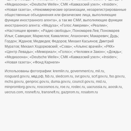
«Медиазона»; «Deutsche Welle»; СМК «Кавказский узел»; «Insider»;
«Новая газета», «Некоммерческие организации, незарегистрированные
общественные объединения или физические лица, выполняющие
функции иностранного агента», а так же СМИ, выполняющие функции
иностранного агента: «Медуза»; «Голос Америки»; «Реалии»;
«Настоящее время»; «Радио свободы»; Пономарев Лев; Пономарев
Илья; Савицкая; Маркелов; Камалягин; Апахончич; Макаревич; Дудь;
Гордон; Жданов; Медведев; Федоров; Михаил Касьянов; Дмитрий
Муратов; Михаил Ходорковский; «Сова»; «Альянс врачей»; «РКК»
«Центр Левады»; «Мемориал»; «Голос»; «Человек и Закон»; «Дождь»;
«Медиазона»; «Deutsche Welle»; СМК «Кавказский узел»; «Insider»;
«Новая газета»; «Фонд Карнеги»
Использованы фотографии: kremlin.ru, government.ru, mil.ru,
rosguard.gov.ru, мвд.рф, fsb.ru, sledcom.ru, svr.gov.ru, scrf.gov.ru, fso.gov.ru,
mchs.gov.ru, genproc.gov.ru, duma.gov.ru, council.gov.ru, mid.ru,
minpromtorg.gov.ru, roscosmos.ru, roe.ru, rostec.ru, uacrussia.ru, aoosk.ru,
uecrus.com, rosneft.ru, transneft.ru, gazprom.ru, rosatom.ru