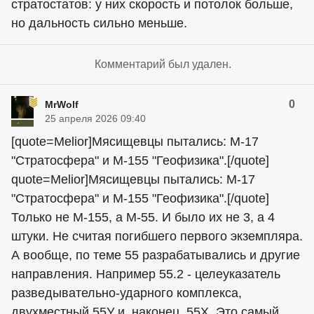
стратостатов: у них скорость и потолок больше,
но дальность сильно меньше.
Комментарий был удален.
0
MrWolf
25 апреля 2026 09:40
[quote=Melior]Мясищевцы пытались: М-17
"Стратосфера" и М-155 "Геофизика".[/quote]
quote=Melior]Мясищевцы пытались: М-17
"Стратосфера" и М-155 "Геофизика".[/quote]
Только не М-155, а М-55. И было их не 3, а 4
штуки. Не считая погибшего первого экземпляра.
А вообще, по теме 55 разрабатывались и другие
направления. Например 55.2 - целеуказатель
разведывательно-ударного комплекса,
двухместный 55У и, наконец, 55Х. Это самый