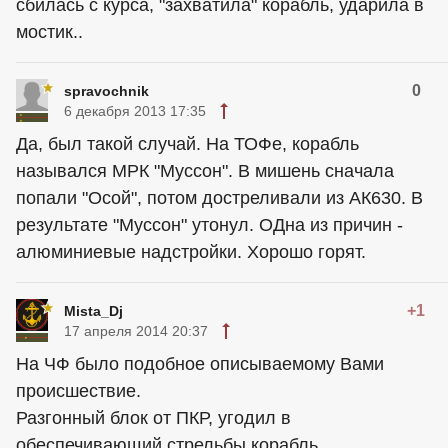
сбилась с курса, "захватила" корабль, ударила в
мостик..
0
spravochnik
6 декабря 2013 17:35
Да, был такой случай. На ТОФе, корабль
назывался МРК "Муссон". В мишень сначала
попали "Осой", потом достреливали из АК630. В
результате "Муссон" утонул. ОДна из причин -
алюминиевые надстройки. Хорошо горят.
+1
Mista_Dj
17 апреля 2014 20:37
На ЧФ было подобное описываемому Вами
происшествие.
Разгонный блок от ПКР, угодил в
обеспечивающий стрельбы корабль.