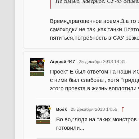
Не сильно, наверное, СУ-85 дешев
Время,драгоценное время.3,а то 
самоходки не так ,как танки.Поэт
пятиться,потребность в САУ резк
Андрей 447
25 декабря 2013 14:31
Проект Е был ответом на наши И
с ними был слабоват, хотя "трид
этого проекта в жизнь воплотили
Bosk
25 декабря 2013 14:55
Во во,глядя на таких монстров
готовили...