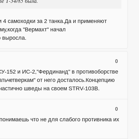
ле Т-34/85 была.
и 4 самоходки за 2 танка.Да и применяют
ому,когда "Вермахт" начал
о выросла.
0
СУ-152 и ИС-2,"Фердинанд" в противоборстве
цатьчетверкам" от него досталось.Концепцию
 частично шведы на своем STRV-103B.
0
 понимаешь что не для слабого противника их