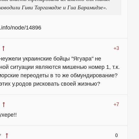
уководили Гиви Таргамадзе и Гиа Барамидзе».
.info/node/14896
+3
 неужели украинские бойцы "Ягуара" не
ной ситуации являются мишенью номер 1, т.к.
морские переодеты в то же обмундирование?
этих у.родов рисковать своей жизнью?
+7
хере!!
0
7