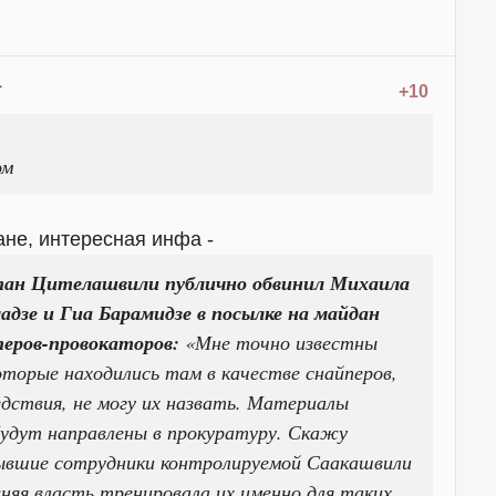
+10
ом
ане, интересная инфа -
стан Цителашвили публично обвинил Михаила
адзе и Гиа Барамидзе в посылке на майдан
перов-провокаторов:
«Мне точно известны
оторые находились там в качестве снайперов,
едствия, не могу их назвать. Материалы
 будут направлены в прокуратуру. Скажу
бывшие сотрудники контролируемой Саакашвили
яя власть тренировала их именно для таких