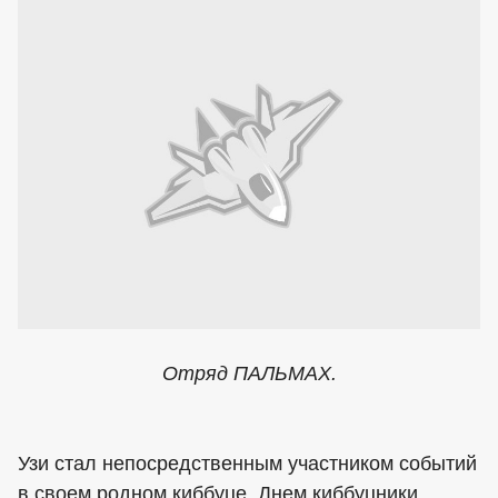
Отряд ПАЛЬМАХ.
Узи стал непосредственным участником событий
в своем родном киббуце. Днем киббуцники