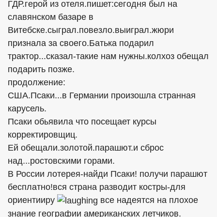
ГДР.герой из отеля.пишет:сегодня был на
славянском базаре в
Витебске.сыграл.повезло.выиграл.жюри
признала за своего.Батька подарил
трактор...сказал-такие нам нужны.колхоз обещал
подарить позже.
продолжение:
США.Псаки...в Германии произошла странная
карусель.
Псаки обьявила что посещает курсы
корректировщиц.
Ей обещали.золотой.парашют.и сброс
над...ростовскими горами.
В России лотерея-найди Псаки! получи парашют
бесплатно!вся страна разводит костры-для
ориентииру
все надеятся на плохое
знание географии американских летчиков.