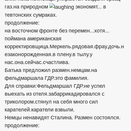
газ.на природном
экономят... в
тевтонских сумраках.
продолжение:
на восточном фронте без перемен...хотя...
поймана американская
корректировщица.Меркель.рядовая.фрау.дочь.н
езаконорожденная.в плену.в тылу.у
нас.она.сейчас.счастлива.
Батька предложил размен.немцам.на
фельдмаршала ГДР.это фамилия.
Для справки:Фельдмаршал ГДР.не успел
выехать из отеля.забаррикадировался с
триколором.стянул на себя много сил
карателей.каратели взвыли.
Немцы ненавидят Сталина. Размен состоялся.
продолжение: