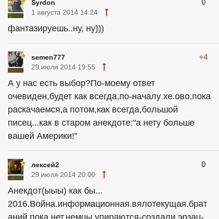
0
Syrdon
1 августа 2014 14:24
фантазируешь..ну, ну)))
+4
semen777
29 июля 2014 19:55
А у нас есть выбор?По-моему ответ
очевиден,будет как всегда,по-началу хе.ово,пока
раскачаемся,а потом,как всегда,большой
писец...как в старом анекдоте:"а нету больше
вашей Америки!"
0
лексей2
29 июля 2014 20:00
Анекдот(ыыы) как бы...
2016.Война.информационная.вялотекущая.брат
аний пока нет.немцы упираются-создали эрзац-