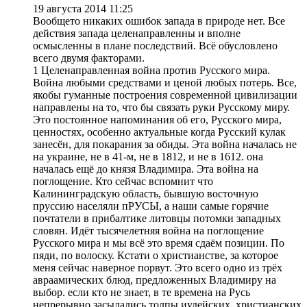
19 августа 2014 11:25
Вообщето никаких ошибок запада в природе нет. Все
действия запада целенаправленны и вполне
осмысленны в плане последствий. Всё обусловлено
всего двумя факторами.
1 Целенаправленная война против Русского мира.
Война любыми средствами и ценой любых потерь. Все,
якобы гуманные построения современной цивилизации
направлены на то, что бы связать руки Русскому миру.
Это постоянное напоминания об его, Русского мира,
ценностях, особенно актуальные когда Русский кулак
занесён, для покарания за обиды. Эта война началась не
на украине, не в 41-м, не в 1812, и не в 1612. она
началась ещё до князя Владимира. Эта война на
поглощение. Кто сейчас вспомнит что
Калининградскую область, бывшую восточную
пруссию населяли пРУСЫ, а наши самые горячие
почтатели в прибалтике литовцы потомки западных
словян. Идёт тысячелетняя война на поглощение
Русского мира и мы всё это время сдаём позиции. По
пяди, по волоску. Кстати о христианстве, за которое
меня сейчас наверное порвут. Это всего одно из трёх
авраамических блюд, предложенных Владимиру на
выбор. если кто не знает, в те времена на Русь
непрерывно засылались толпы иудейских, христианских