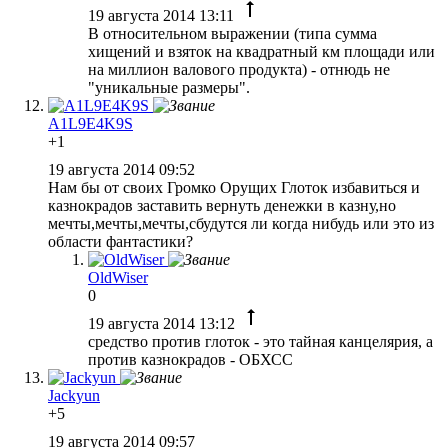
19 августа 2014 13:11
В относительном выражении (типа сумма
хищений и взяток на квадратный км площади или
на миллион валового продукта) - отнюдь не
"уникальные размеры".
A1L9E4K9S
+1
19 августа 2014 09:52
Нам бы от своих Громко Орущих Глоток избавиться и
казнокрадов заставить вернуть денежки в казну,но
мечты,мечты,мечты,сбудутся ли когда нибудь или это из
области фантастики?
OldWiser
0
19 августа 2014 13:12
средство против глоток - это тайная канцелярия, а
против казнокрадов - ОБХСС
Jackyun
+5
19 августа 2014 09:57