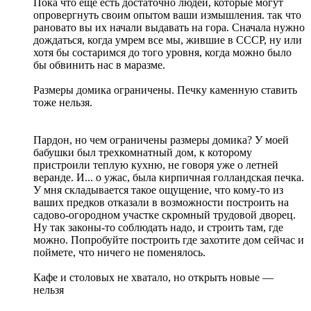
Пока что еще есть достаточно людей, которые могут
опровергнуть своим опытом ваши измышления. так что
рановато вы их начали выдавать на гора. Сначала нужно
дождаться, когда умрем все мы, жившие в СССР, ну или
хотя бы состаримся до того уровня, когда можно было
бы обвинить нас в маразме.
Размеры домика ограничены. Печку каменную ставить
тоже нельзя.
Пардон, но чем ограничены размеры домика? У моей
бабушки был трехкомнатный дом, к которому
пристроили теплую кухню, не говоря уже о летней
веранде. И... о ужас, была кирпичная голландская печка.
У мня складывается такое ощущение, что кому-то из
ваших предков отказали в возможности построить на
садово-огородном участке скромный трудовой дворец.
Ну так законы-то соблюдать надо, и строить там, где
можно. Попробуйте построить где захотите дом сейчас и
поймете, что ничего не поменялось.
Кафе и столовых не хватало, но открыть новые —
нельзя