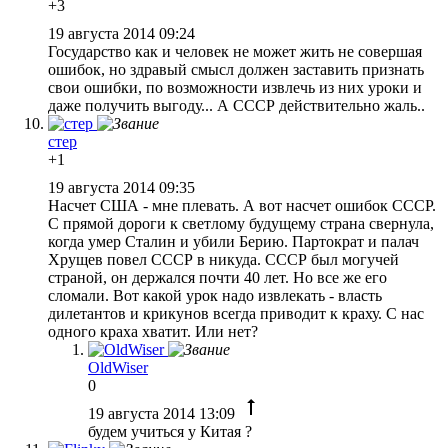
+3
19 августа 2014 09:24
Государство как и человек не может жить не совершая
ошибок, но здравый смысл должен заставить признать
свои ошибки, по возможности извлечь из них уроки и
даже получить выгоду... А СССР действительно жаль..
стер
+1
19 августа 2014 09:35
Насчет США - мне плевать. А вот насчет ошибок СССР.
С прямой дороги к светлому будущему страна свернула,
когда умер Сталин и убили Берию. Партократ и палач
Хрущев повел СССР в никуда. СССР был могучей
страной, он держался почти 40 лет. Но все же его
сломали. Вот какой урок надо извлекать - власть
дилетантов и крикунов всегда приводит к краху. С нас
одного краха хватит. Или нет?
OldWiser
0
19 августа 2014 13:09
будем учиться у Китая ?