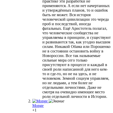
практике эти разработки не
применяются. А если нет начертанных
и утверждённых планов, то и ошибок
быть не может. Вся история
человеческой цивилизации это череда
проб и последствий, иногда
фатальных. Ещё Аристотель полагал,
что человеческие сообщества не
управляемы в принципе, и существуют
и развиваются так, как угодно высшим
силам. Никакой Обама или Порошенко
не в состоянии остановить войну в
Новороссии. Все так называемые
сильные мира сего только
присутствуют в процессе и каждый в
своей роли написанной для него кем-
то и где-то, но не на здесь, и не
человеком. Земной социум управляем,
но не людьми, а тем более не
отдельными личностями. Даже не
смотря на очевидно имеюшее место
роли отдельной личности в Истории.
Monge
+1