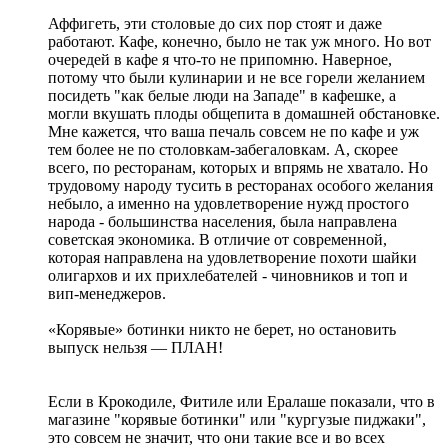
Аффигеть, эти столовые до сих пор стоят и даже
работают. Кафе, конечно, было не так уж много. Но вот
очередей в кафе я что-то не припомню. Наверное,
потому что были кулинарии и не все горели желанием
посидеть "как белые люди на Западе" в кафешке, а
могли вкушать плоды общепита в домашней обстановке.
Мне кажется, что ваша печаль совсем не по кафе и уж
тем более не по столовкам-забегаловкам. А, скорее
всего, по ресторанам, которых и впрямь не хватало. Но
трудовому народу тусить в ресторанах особого желания
небыло, а именно на удовлетворение нужд простого
народа - большинства населения, была направлена
советская экономика. В отличие от современной,
которая направлена на удовлетворение похоти шайки
олигархов и их прихлебателей - чиновников и топ и
вип-менеджеров.
«Корявые» ботинки никто не берет, но остановить
выпуск нельзя — ПЛАН!
Если в Крокодиле, Фитиле или Ералаше показали, что в
магазине "корявые ботинки" или "кургузые пиджаки",
это совсем не значит, что они такие все и во всех