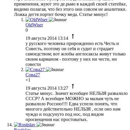
применения, жуют это де.рьмо в каждой своей статейке,
видимо полагая, что без этого они совсем не аналитики.
Ложка дегтя портит бочку меда. Статье минус!
OldWiser
0
19 августа 2014 13:14
у русского человека прирожденно есть Честь и
Совесть, поэтому он себя и судит и страдает
самоедством; вот жлобы англосаксы живут только
своим карманом - поэтому у них ни чести, ни
совести
Сова27
+1
19 августа 2014 13:27
Статье минус. Значит всеобщее НЕЛЬЗЯ развалило
СССР? А всеобщее МОЖНО за малым чуть не
развалило Россию!!!! Едва успели понять, что
многого действительно НЕЛЬЗЯ , если оно нам
чуждо и подсунуто под нос, под видом
просвещения нас простоватых.
Rostislav