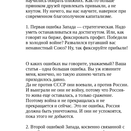
научились обирать ближних. Как-то больше
пряником друзей привлекать привыкли, а не
кнутом. Ну ничего, вы нас научите, наверное при
современном благополучном капитализме.
1. Первая ошибка Запада — стратегическая. Надо
уметь останавливаться на достигнутом. Или, как
говорят на бирже, фиксировать профит. Победили
в холодной войне? Развалился пугавший вас
ненавистный Союз? Ну, так фиксируйте прибыли!
О каких ошибках вы говорите, уважаемый? Ваша
статья - одна большая ошибка. Вы уж извините
меня, конечно, но такую ахинею читать не
приходилось давно.
Да не против СССР они воевали, а против России.
И выиграли не они не войну, потому что Россия-
то жива еще оставалась, а только сражение.
Поэтому война и не прекращалась и не
прекращается и сейчас. Это не ошибка, Россия
должна быть уничтожена. И они не успокоятся,
пока этого не добьются.
2. Второй ошибкой Запада, косвенно связанной с