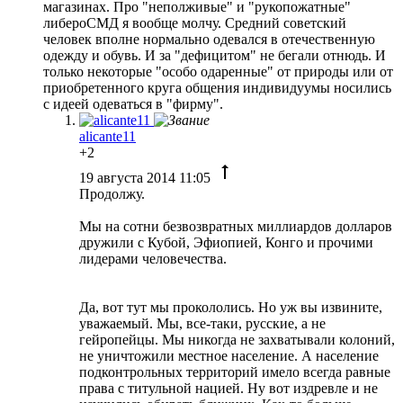
магазинах. Про "неполживые" и "рукопожатные"
либероСМД я вообще молчу. Средний советский
человек вполне нормально одевался в отечественную
одежду и обувь. И за "дефицитом" не бегали отнюдь. И
только некоторые "особо одаренные" от природы или от
приобретенного круга общения индивидуумы носились
с идеей одеваться в "фирму".
alicante11
+2
19 августа 2014 11:05
Продолжу.
Мы на сотни безвозвратных миллиардов долларов
дружили с Кубой, Эфиопией, Конго и прочими
лидерами человечества.
Да, вот тут мы прокололись. Но уж вы извините,
уважаемый. Мы, все-таки, русские, а не
гейропейцы. Мы никогда не захватывали колоний,
не уничтожили местное население. А население
подконтрольных территорий имело всегда равные
права с титульной нацией. Ну вот издревле и не