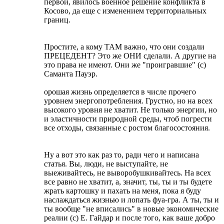
первой, явилось военное решение конфликта в
Косово, да еще с изменением территориальных
границ.
Простите, а кому ТАМ важно, что они создали
ПРЕЦЕДЕНТ? Это же ОНИ сделали. А другие на
это права не имеют. Они же "проигравшие" (с)
Саманта Пауэр.
орошая жизнь определяется в числе прочего
уровнем энергопотребления. Грустно, но на всех
высокого уровня не хватит. Не только энергии, но
и эластичности природной среды, чтоб погрести
все отходы, связанные с ростом благосостояния.
Ну а вот это как раз то, ради чего и написана
статья. Вы, люди, не выступайте, не
выеживайтесь, не выворобушкивайтесь. На всех
все равно не хватит, а, значит, ты, ты и ты будете
жрать картошку и пахать на меня, пока я буду
наслаждаться жизнью и лопать фуа-гра. А ты, ты и
ты вообще "не вписались" в новые экономические
реалии (с) Е. Гайдар и после того, как ваше добро