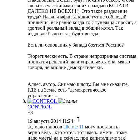
сделать счастливыми своих граждан (КСТАТИ
ДАЛЕКО НЕ ВСЕХ!!!!). Это такое разделение
труда? Нафиг-нафиг. И какие тут не соблюдай
приличия, все равно когда-то с тунеядца спросят, а
где твой реальный вклад в общий котел. Так
издревле было и так будет всегда.
Есть ли основания у Запада бояться Россию?
Теоретически есть. В стране непрозрачная система
принятия решений, да и управляется она, мягко
говоря, не вполне демократически.
Аллес, автор. Снимаю шляпу. Вы мне скажите,
ГДЕ на Земле есть "демократическое
управление"...
CONTROL
+3
19 августа 2014 11:24
эх, мало плюсов
alicfnte 11
могу поставить!
верно ведь - кто хотел, тот имел...иметь - тоже
надо уметь! да и сейчас, при капитализме так!