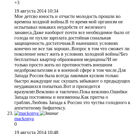
+3
19 августа 2014 10:34
Мое детсво юность и отчасти молодость прошли во
времена холдной войны.В то время мой организм не
испытывал никаких неудобств от железного
занавеса.Даже наоборот почти все необходимое было от
голода не пухли зарплата достойная соиальная
защищенность достаточная.В нынешних условиях
конечно не все так хорошо..Вопрос в том что сможет ли
поколение некст жить в условиях холодной войны?Без
бесплатных квартир образования медицины?И не
только просто жить но противостоять внешним
недоброжелателям и в военной сфере в том числе.Для
Запада Россия была всегда лакомым куском только
быстро жаждущие нас скушать забывают о предыдущих
неудавшихся попытках.Вот и приходится
вразумлят.Вежливо и тактично.Пока вежливо.Ошибки
Запада постоянны и неизменны.Как притча о
граблях.Любовь Запада к России это чуства голодного к
аппетитному бифштексу.
mackonya
0
19 августа 2014 10:48