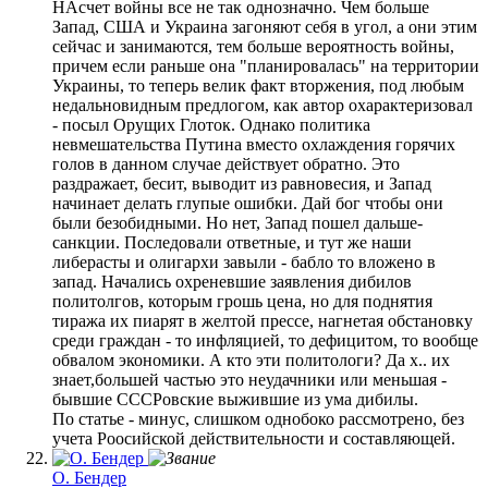
НАсчет войны все не так однозначно. Чем больше
Запад, США и Украина загоняют себя в угол, а они этим
сейчас и занимаются, тем больше вероятность войны,
причем если раньше она "планировалась" на территории
Украины, то теперь велик факт вторжения, под любым
недальновидным предлогом, как автор охарактеризовал
- посыл Орущих Глоток. Однако политика
невмешательства Путина вместо охлаждения горячих
голов в данном случае действует обратно. Это
раздражает, бесит, выводит из равновесия, и Запад
начинает делать глупые ошибки. Дай бог чтобы они
были безобидными. Но нет, Запад пошел дальше-
санкции. Последовали ответные, и тут же наши
либерасты и олигархи завыли - бабло то вложено в
запад. Начались охреневшие заявления дибилов
политолгов, которым грошь цена, но для поднятия
тиража их пиарят в желтой прессе, нагнетая обстановку
среди граждан - то инфляцией, то дефицитом, то вообще
обвалом экономики. А кто эти политологи? Да х.. их
знает,большей частью это неудачники или меньшая -
бывшие СССРовские выжившие из ума дибилы.
По статье - минус, слишком однобоко рассмотрено, без
учета Роосийской действительности и составляющей.
О. Бендер