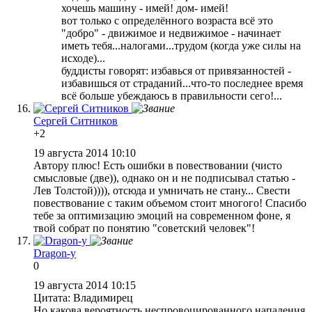
хочешь машину - имей! дом- имей!
вот только с определённого возраста всё это
"добро" - движимое и недвижимое - начинает
иметь тебя...налогами...трудом (когда уже силы на
исходе)...
буддисты говорят: избавься от привязанностей -
избавишься от страданий...что-то последнее время
всё больше убеждаюсь в правильности сего!...
Сергей Ситников
+2
19 августа 2014 10:10
Автору плюс! Есть ошибки в повествовании (чисто
смысловые (две)), однако он и не подписывал статью -
Лев Толстой)))), отсюда и умничать не стану... Свести
повествование с таким объемом стоит многого! Спасибо
тебе за оптимизацию эмоций на современном фоне, я
твой собрат по понятию "советский человек"!
Dragon-y
0
19 августа 2014 10:15
Цитата: Владимирец
Но какова вероятность неспровоцированного нападения