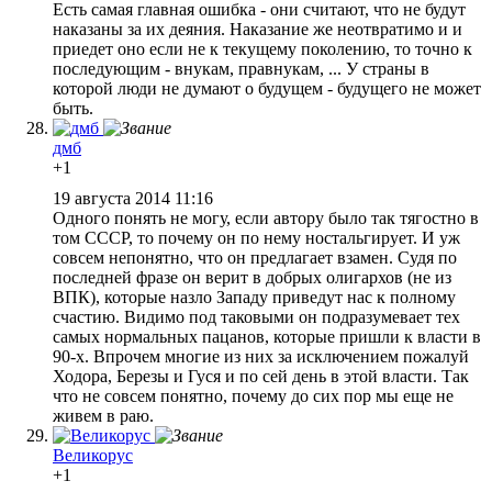
Есть самая главная ошибка - они считают, что не будут
наказаны за их деяния. Наказание же неотвратимо и и
приедет оно если не к текущему поколению, то точно к
последующим - внукам, правнукам, ... У страны в
которой люди не думают о будущем - будущего не может
быть.
дмб
+1
19 августа 2014 11:16
Одного понять не могу, если автору было так тягостно в
том СССР, то почему он по нему ностальгирует. И уж
совсем непонятно, что он предлагает взамен. Судя по
последней фразе он верит в добрых олигархов (не из
ВПК), которые назло Западу приведут нас к полному
счастию. Видимо под таковыми он подразумевает тех
самых нормальных пацанов, которые пришли к власти в
90-х. Впрочем многие из них за исключением пожалуй
Ходора, Березы и Гуся и по сей день в этой власти. Так
что не совсем понятно, почему до сих пор мы еще не
живем в раю.
Великорус
+1