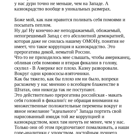
у нас дури точно не меньше, чем на Западе. А
казнокрадство вообще в уникальных размерах.
Боже мой, как нам нравится поливать себя помоями и
посыпать пеплом.
Ну да! Ну конечно-же неподражаемый, обожаемый,
непогрешимый Запад с его абсолютной демократией,
которая даже не снилась нашему ОМОНу, понятия не
имеет, что такое коррупция и казнокрадство. Это
прерогатива дикой, немытой России.
Что-то не приходилось мне слышать, чтобы американец,
обливая себя помоями и втирая фикалии в голову,
скулил - В Америке все плохо. Казну разворовали.
Вокруг одни кровососы-взяточники.
Как бы тяжело, как бы плохо им ни было, вопреки
расхожему у нас мнению о всеобщем блаженстве в
Штатах, они никогда так не поступают.
Это действительно прерогатива российская - макать
себя головой в фикалии'с не обращая внимания на
множественные положительные перемены вокруг и
явное нежелание "идеального" Запада портить свой
нарисованный имидж той же коррупцией и
казнокрадством, коих там ничуть не менее, чем у нас.
Только они об этом предпочитают помалкивать, а наши
горе-аналитики с упорством, достойным лучшего