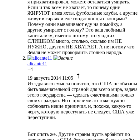
я прихватизировал, можете оставаться умирать.
Если и так всем не хватает, то почему одни
ЖИРУЮТ, имея яхты, футбольные клубы, а другие
живут в сараях и еле сводят концы с концами?
Почему одни вываливают еду на помойку, а
другие умирают с голоду? Это ваш любимый
капитализм, именно потому что у одних
СЛИШКОМ много, столько, сколько им НЕ
НУЖНО, другим НЕ ХВАТАЕТ. А не потому что
Земля не может прокормить столько народа.
alicante11
+4
19 августа 2014 11:05
Из здравого смысла понятно, что США не обязаны
быть замечательной страной для всего мира, задача
этого государства — сделать счастливыми только
своих граждан. Но с прочими-то тоже нужно
соблюдать некие приличия, и, похоже, какую-то
черту, которую переступать не следует, США уже
переступили.
Вот опять же. Другие страны пусть арбайтят по
стакановски, а США будут печатать баксы, чтобы