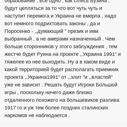
образование , все одно , как Олесь Бузина ,
будут цепляться за то что вот чуть чуть и
наступит перемога и Украина не вмерла , надо
вот немного подрихтовать законы , да и
Поросенко - ,,думающий " презик и ими
выбранный , а не амерами назначенный . Чем
больше сторонников у этого заблуждения , тем
жестче будет Руина на проекте ,,Украина 1991" и
тяжелее из нее выходить .Ну а в каком виде и
какой территорией будет располагать приемник
проекта ,,Украина1991" от ,,элит "и ,,властей"
уже не зависит . Решать будут Игроки Большой
игры , поскольку ничего даже близко
отдаленного похожего на большевиков разлива
1917 го и уж тем более поздних сталинских
наркомов не наблюдается .