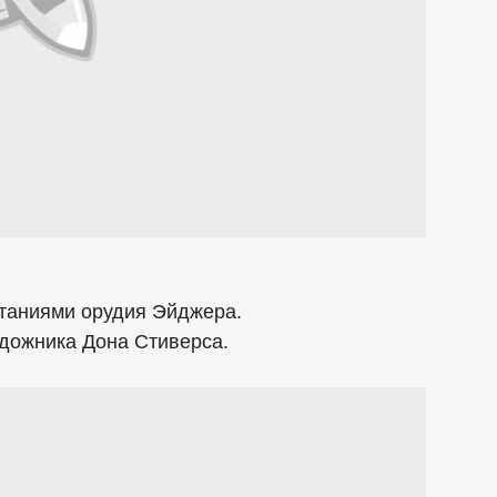
таниями орудия Эйджера.
удожника Дона Стиверса.