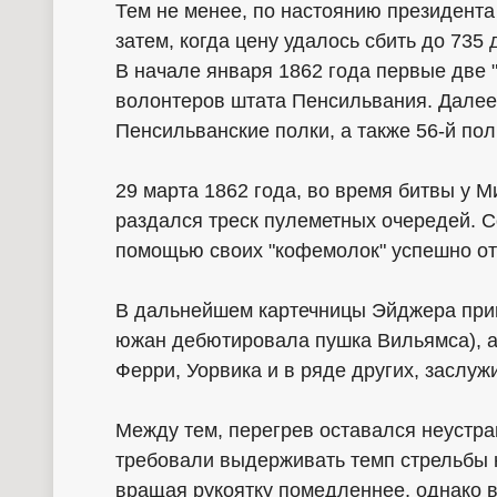
Тем не менее, по настоянию президента
затем, когда цену удалось сбить до 735 
В начале января 1862 года первые две 
волонтеров штата Пенсильвания. Далее
Пенсильванские полки, а также 56-й по
29 марта 1862 года, во время битвы у 
раздался треск пулеметных очередей. С
помощью своих "кофемолок" успешно от
В дальнейшем картечницы Эйджера прим
южан дебютировала пушка Вильямса), а 
Ферри, Уорвика и в ряде других, заслуж
Между тем, перегрев оставался неустр
требовали выдерживать темп стрельбы н
вращая рукоятку помедленнее, однако в