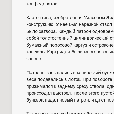
конфедератов.
Картечница, изобретенная Уилсоном Эй
конструкцию. У нее был нарезной ствол 
было затвора. Каждый патрон одноврем
собой толстостенный цилиндрический ст
бумажный пороховой картуз и остроконе
капсюль. Картриджи были многоразовым
заново.
Патроны засыпались в конический бунке
веса подавались в лоток. При повороте
прижимался к заднему срезу ствола, од
происходил выстрел. После этого пусто
бункера падал новый патрон, и цикл по
Таким образом "кофемолка Эйджера" ст