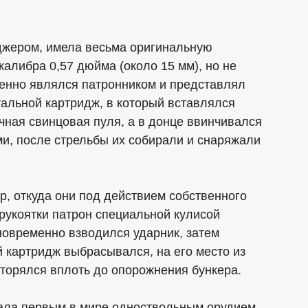
джером, имела весьма оригинальную
калибра 0,57 дюйма (около 15 мм), но не
енно являлся патронником и представлял
альной картридж, в который вставлялся
чная свинцовая пуля, а в донце ввинчивался
и, после стрельбы их собирали и снаряжали
р, откуда они под действием собственного
 рукоятки патрон специальной кулисой
новременно взводился ударник, затем
й картридж выбрасывался, на его место из
вторялся вплоть до опорожнения бункера.
ала первым в мире одноствольным орудием,