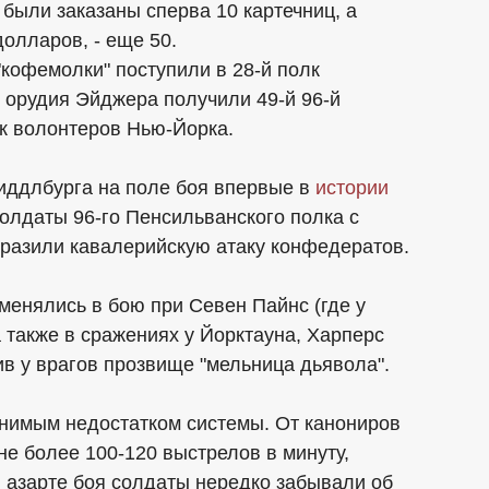
 были заказаны сперва 10 картечниц, а
долларов, - еще 50.
"кофемолки" поступили в 28-й полк
 орудия Эйджера получили 49-й 96-й
лк волонтеров Нью-Йорка.
Миддлбурга на поле боя впервые в
истории
олдаты 96-го Пенсильванского полка с
разили кавалерийскую атаку конфедератов.
енялись в бою при Севен Пайнс (где у
также в сражениях у Йорктауна, Харперс
ив у врагов прозвище "мельница дьявола".
анимым недостатком системы. От канониров
е более 100-120 выстрелов в минуту,
 азарте боя солдаты нередко забывали об