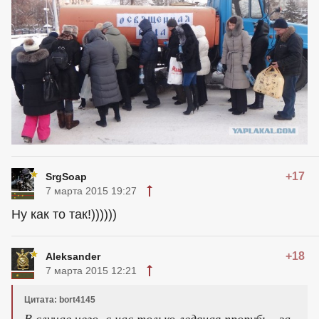
+17
SrgSoap
7 марта 2015 19:27
Ну как то так!))))))
+18
Aleksander
7 марта 2015 12:21
Цитата: bort4145
В случае чего, с нас только ледяная прорубь - за