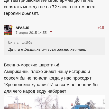
Да там грибыскальте свою армию до тепла
спрятать может,а не на 72 часа,а потом всех
героями обьявят.
+10
APASUS
7 марта 2015 14:55
Цитата: тол100в
Да и и в Балтике им всем места хватит!
Военно-морские шпротики!
Американцы плохо знают нашу историю и
совсем бы не поняли когда у нас проходят
"Крещенские купания".И совсем не поняли бы
для чего народ воду набирает