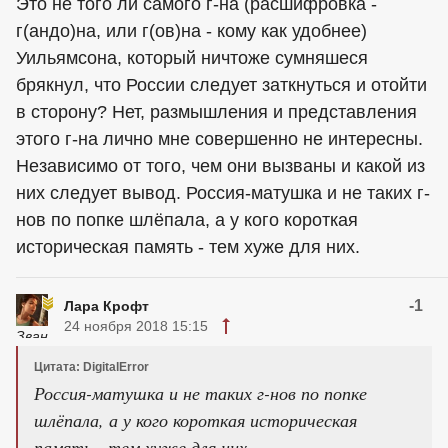
Это не того ли самого г-на (расшифровка -
г(андо)на, или г(ов)на - кому как удобнее)
Уильямсона, который ничтоже сумняшеся
брякнул, что России следует заткнуться и отойти
в сторону? Нет, размышления и представления
этого г-на лично мне совершенно не интересны.
Независимо от того, чем они вызваны и какой из
них следует вывод. Россия-матушка и не таких г-
нов по попке шлёпала, а у кого короткая
историческая память - тем хуже для них.
-1
Лара Крофт
24 ноября 2018 15:15
Цитата: DigitalError
Россия-матушка и не таких г-нов по попке
шлёпала, а у кого короткая историческая
память - тем хуже для них.