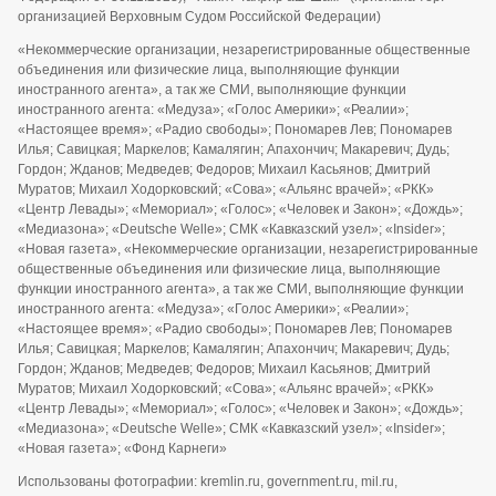
организацией Верховным Судом Российской Федерации)
«Некоммерческие организации, незарегистрированные общественные
объединения или физические лица, выполняющие функции
иностранного агента», а так же СМИ, выполняющие функции
иностранного агента: «Медуза»; «Голос Америки»; «Реалии»;
«Настоящее время»; «Радио свободы»; Пономарев Лев; Пономарев
Илья; Савицкая; Маркелов; Камалягин; Апахончич; Макаревич; Дудь;
Гордон; Жданов; Медведев; Федоров; Михаил Касьянов; Дмитрий
Муратов; Михаил Ходорковский; «Сова»; «Альянс врачей»; «РКК»
«Центр Левады»; «Мемориал»; «Голос»; «Человек и Закон»; «Дождь»;
«Медиазона»; «Deutsche Welle»; СМК «Кавказский узел»; «Insider»;
«Новая газета», «Некоммерческие организации, незарегистрированные
общественные объединения или физические лица, выполняющие
функции иностранного агента», а так же СМИ, выполняющие функции
иностранного агента: «Медуза»; «Голос Америки»; «Реалии»;
«Настоящее время»; «Радио свободы»; Пономарев Лев; Пономарев
Илья; Савицкая; Маркелов; Камалягин; Апахончич; Макаревич; Дудь;
Гордон; Жданов; Медведев; Федоров; Михаил Касьянов; Дмитрий
Муратов; Михаил Ходорковский; «Сова»; «Альянс врачей»; «РКК»
«Центр Левады»; «Мемориал»; «Голос»; «Человек и Закон»; «Дождь»;
«Медиазона»; «Deutsche Welle»; СМК «Кавказский узел»; «Insider»;
«Новая газета»; «Фонд Карнеги»
Использованы фотографии: kremlin.ru, government.ru, mil.ru,