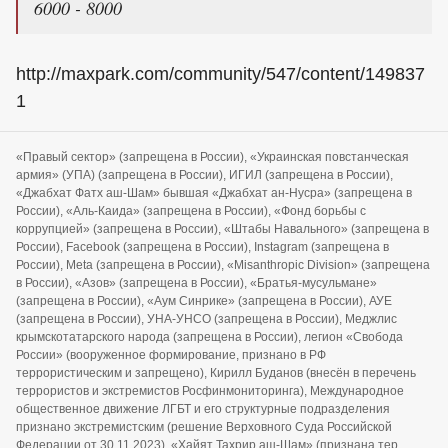
6000 - 8000
http://maxpark.com/community/547/content/149837
1
«Правый сектор» (запрещена в России), «Украинская повстанческая
армия» (УПА) (запрещена в России), ИГИЛ (запрещена в России),
«Джабхат Фатх аш-Шам» бывшая «Джабхат ан-Нусра» (запрещена в
России), «Аль-Каида» (запрещена в России), «Фонд борьбы с
коррупцией» (запрещена в России), «Штабы Навального» (запрещена в
России), Facebook (запрещена в России), Instagram (запрещена в
России), Meta (запрещена в России), «Misanthropic Division» (запрещена
в России), «Азов» (запрещена в России), «Братья-мусульмане»
(запрещена в России), «Аум Синрике» (запрещена в России), АУЕ
(запрещена в России), УНА-УНСО (запрещена в России), Меджлис
крымскотатарского народа (запрещена в России), легион «Свобода
России» (вооруженное формирование, признано в РФ
террористическим и запрещено), Кирилл Буданов (внесён в перечень
террористов и экстремистов Росфинмониторинга), Международное
общественное движение ЛГБТ и его структурные подразделения
признано экстремистским (решение Верховного Суда Российской
Федерации от 30.11.2023), «Хайят Тахрир аш-Шам» (признана тер.