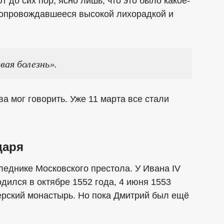
т до сих пор, ясно лишь, что это было какое-
сопровождавшееся высокой лихорадкой и
вая болезнь».
а мог говорить. Уже 11 марта все стали
царя
следнике Московского престола. У Ивана IV
дился в октябре 1552 года, 4 июня 1553
зерский монастырь. Но пока Дмитрий был ещё