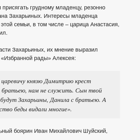
и присягать грудному младенцу, резонно
клана Захарьиных. Интересы младенца
той семьи, в том числе – царица Анастасия,
ил.
асти Захарьиных, их мнение выразил
 «Избранной рады» Алексея:
у царевичу князю Димитрию крест
с братьею, нам не служить. Сын твой
и будут Захарьины, Данила с братьею. А
ство беды видали многие».
ьный боярин Иван Михайлович Шуйский,