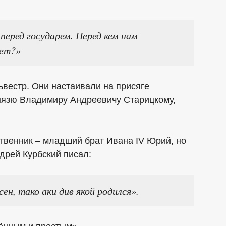
перед государем. Перед кем нам
нет?»
ьвестр. Они настаивали на присяге
нязю Владимиру Андреевичу Старицкому,
твенник – младший брат Ивана IV Юрий, но
дрей Курбский писал:
сен, тако аки див якой родился».