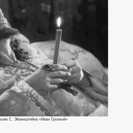
льме С. Эйзенштейна «Иван Грозный»