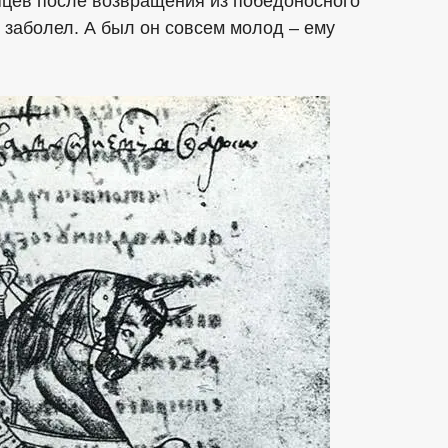
сяцев после возвращения из победоносного
о заболел. А был он совсем молод – ему