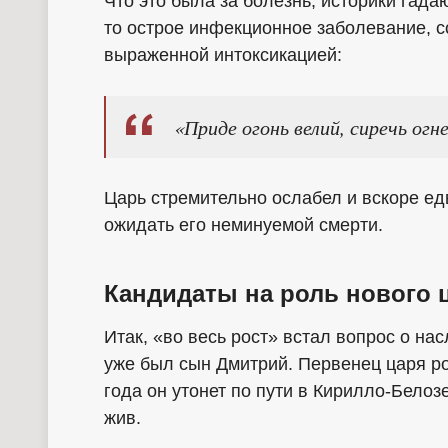
Что это была за болезнь, историки гадаю
то острое инфекционное заболевание, 
выраженной интоксикацией:
«Приде огонь велий, сиречь огне
Царь стремительно ослабел и вскоре едв
ожидать его неминуемой смерти.
Кандидаты на роль нового 
Итак, «во весь рост» встал вопрос о на
уже был сын Дмитрий. Первенец царя ро
года он утонет по пути в Кирилло-Бело
жив.