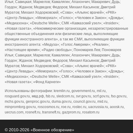
Илья; Савицкая; Маркелов; Камалягин; Апахончич; Макаревич; Дудь;
Гордон; Жданов; Медведев; Федоров; Михаил Касьянов; Дмитрий
Муратов; Михаил Ходорковский; «Сова»; «Альянс врачей»; «РКК»
«Центр Левады»; «Мемориал»; «Голос»; «Человек и Закон»; «Дождь»;
«Медиазона»; «Deutsche Welle»; СМК «Кавказский узел»; «Insider»;
«Новая газета», «Некоммерческие организации, незарегистрированные
общественные объединения или физические лица, выполняющие
функции иностранного агента», а так же СМИ, выполняющие функции
иностранного агента: «Медуза»; «Голос Америки»; «Реалии»;
«Настоящее время»; «Радио свободы»; Пономарев Лев; Пономарев
Илья; Савицкая; Маркелов; Камалягин; Апахончич; Макаревич; Дудь;
Гордон; Жданов; Медведев; Федоров; Михаил Касьянов; Дмитрий
Муратов; Михаил Ходорковский; «Сова»; «Альянс врачей»; «РКК»
«Центр Левады»; «Мемориал»; «Голос»; «Человек и Закон»; «Дождь»;
«Медиазона»; «Deutsche Welle»; СМК «Кавказский узел»; «Insider»;
«Новая газета»; «Фонд Карнеги»
Использованы фотографии: kremlin.ru, government.ru, mil.ru,
rosguard.gov.ru, мвд.рф, fsb.ru, sledcom.ru, svr.gov.ru, scrf.gov.ru, fso.gov.ru,
mchs.gov.ru, genproc.gov.ru, duma.gov.ru, council.gov.ru, mid.ru,
minpromtorg.gov.ru, roscosmos.ru, roe.ru, rostec.ru, uacrussia.ru, aoosk.ru,
uecrus.com, rosneft.ru, transneft.ru, gazprom.ru, rosatom.ru
© 2010-2026 «Военное обозрение»