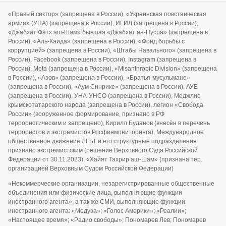
«Правый сектор» (запрещена в России), «Украинская повстанческая
армия» (УПА) (запрещена в России), ИГИЛ (запрещена в России),
«Джабхат Фатх аш-Шам» бывшая «Джабхат ан-Нусра» (запрещена в
России), «Аль-Каида» (запрещена в России), «Фонд борьбы с
коррупцией» (запрещена в России), «Штабы Навального» (запрещена в
России), Facebook (запрещена в России), Instagram (запрещена в
России), Meta (запрещена в России), «Misanthropic Division» (запрещена
в России), «Азов» (запрещена в России), «Братья-мусульмане»
(запрещена в России), «Аум Синрике» (запрещена в России), АУЕ
(запрещена в России), УНА-УНСО (запрещена в России), Меджлис
крымскотатарского народа (запрещена в России), легион «Свобода
России» (вооруженное формирование, признано в РФ
террористическим и запрещено), Кирилл Буданов (внесён в перечень
террористов и экстремистов Росфинмониторинга), Международное
общественное движение ЛГБТ и его структурные подразделения
признано экстремистским (решение Верховного Суда Российской
Федерации от 30.11.2023), «Хайят Тахрир аш-Шам» (признана тер.
организацией Верховным Судом Российской Федерации)
«Некоммерческие организации, незарегистрированные общественные
объединения или физические лица, выполняющие функции
иностранного агента», а так же СМИ, выполняющие функции
иностранного агента: «Медуза»; «Голос Америки»; «Реалии»;
«Настоящее время»; «Радио свободы»; Пономарев Лев; Пономарев