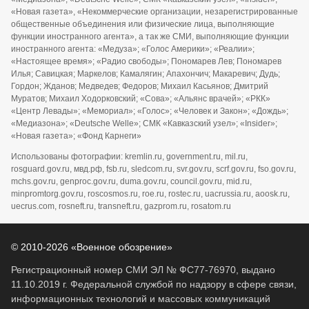
«Новая газета», «Некоммерческие организации, незарегистрированные
общественные объединения или физические лица, выполняющие
функции иностранного агента», а так же СМИ, выполняющие функции
иностранного агента: «Медуза»; «Голос Америки»; «Реалии»;
«Настоящее время»; «Радио свободы»; Пономарев Лев; Пономарев
Илья; Савицкая; Маркелов; Камалягин; Апахончич; Макаревич; Дудь;
Гордон; Жданов; Медведев; Федоров; Михаил Касьянов; Дмитрий
Муратов; Михаил Ходорковский; «Сова»; «Альянс врачей»; «РКК»
«Центр Левады»; «Мемориал»; «Голос»; «Человек и Закон»; «Дождь»;
«Медиазона»; «Deutsche Welle»; СМК «Кавказский узел»; «Insider»;
«Новая газета»; «Фонд Карнеги»
Использованы фотографии: kremlin.ru, government.ru, mil.ru,
rosguard.gov.ru, мвд.рф, fsb.ru, sledcom.ru, svr.gov.ru, scrf.gov.ru, fso.gov.ru,
mchs.gov.ru, genproc.gov.ru, duma.gov.ru, council.gov.ru, mid.ru,
minpromtorg.gov.ru, roscosmos.ru, roe.ru, rostec.ru, uacrussia.ru, aoosk.ru,
uecrus.com, rosneft.ru, transneft.ru, gazprom.ru, rosatom.ru
© 2010-2026 «Военное обозрение»
Регистрационный номер СМИ ЭЛ № ФС77-76970, выдано
11.10.2019 г. Федеральной службой по надзору в сфере связи,
информационных технологий и массовых коммуникаций