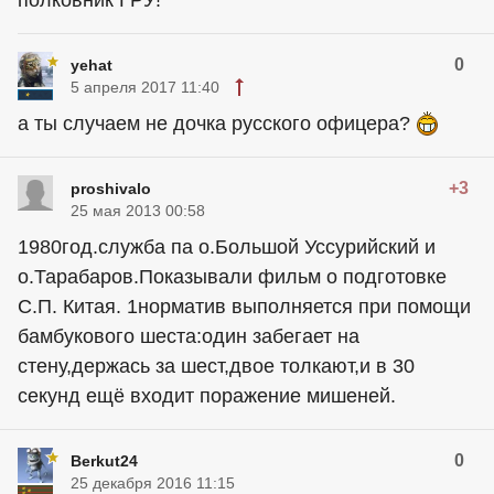
полковник ГРУ!
0
yehat
5 апреля 2017 11:40
а ты случаем не дочка русского офицера?
+3
proshivalo
25 мая 2013 00:58
1980год.служба па о.Большой Уссурийский и
о.Тарабаров.Показывали фильм о подготовке
С.П. Китая. 1норматив выполняется при помощи
бамбукового шеста:один забегает на
стену,держась за шест,двое толкают,и в 30
секунд ещё входит поражение мишеней.
0
Berkut24
25 декабря 2016 11:15