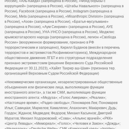
России), «Аль-Каида» (запрещена в России), «Фонд борьбы с
коррупцией» (запрещена в России), «Штабы Навального» (запрещена в
России), Facebook (запрещена в России), Instagram (запрещена в
России), Meta (запрещена в России), «Misanthropic Division» (запрещена
в России), «Азов» (запрещена в России), «Братья-мусульмане»
(запрещена в России), «Аум Синрике» (запрещена в России), АУЕ
(запрещена в России), УНА-УНСО (запрещена в России), Меджлис
крымскотатарского народа (запрещена в России), легион «Свобода
России» (вооруженное формирование, признано в РФ
террористическим и запрещено), Кирилл Буданов (внесён в перечень
террористов и экстремистов Росфинмониторинга), Международное
общественное движение ЛГБТ и его структурные подразделения
признано экстремистским (решение Верховного Суда Российской
Федерации от 30.11.2023), «Хайят Тахрир аш-Шам» (признана тер.
организацией Верховным Судом Российской Федерации)
«Некоммерческие организации, незарегистрированные общественные
объединения или физические лица, выполняющие функции
иностранного агента», а так же СМИ, выполняющие функции
иностранного агента: «Медуза»; «Голос Америки»; «Реалии»;
«Настоящее время»; «Радио свободы»; Пономарев Лев; Пономарев
Илья; Савицкая; Маркелов; Камалягин; Апахончич; Макаревич; Дудь;
Гордон; Жданов; Медведев; Федоров; Михаил Касьянов; Дмитрий
Муратов; Михаил Ходорковский; «Сова»; «Альянс врачей»; «РКК»
«Центр Левады»; «Мемориал»; «Голос»; «Человек и Закон»; «Дождь»;
«Медиазона»; «Deutsche Welle»; СМК «Кавказский узел»; «Insider»;