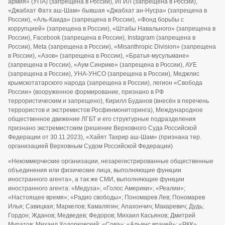
армия» (УПА) (запрещена в России), ИГИЛ (запрещена в России),
«Джабхат Фатх аш-Шам» бывшая «Джабхат ан-Нусра» (запрещена в
России), «Аль-Каида» (запрещена в России), «Фонд борьбы с
коррупцией» (запрещена в России), «Штабы Навального» (запрещена в
России), Facebook (запрещена в России), Instagram (запрещена в
России), Meta (запрещена в России), «Misanthropic Division» (запрещена
в России), «Азов» (запрещена в России), «Братья-мусульмане»
(запрещена в России), «Аум Синрике» (запрещена в России), АУЕ
(запрещена в России), УНА-УНСО (запрещена в России), Меджлис
крымскотатарского народа (запрещена в России), легион «Свобода
России» (вооруженное формирование, признано в РФ
террористическим и запрещено), Кирилл Буданов (внесён в перечень
террористов и экстремистов Росфинмониторинга), Международное
общественное движение ЛГБТ и его структурные подразделения
признано экстремистским (решение Верховного Суда Российской
Федерации от 30.11.2023), «Хайят Тахрир аш-Шам» (признана тер.
организацией Верховным Судом Российской Федерации)
«Некоммерческие организации, незарегистрированные общественные
объединения или физические лица, выполняющие функции
иностранного агента», а так же СМИ, выполняющие функции
иностранного агента: «Медуза»; «Голос Америки»; «Реалии»;
«Настоящее время»; «Радио свободы»; Пономарев Лев; Пономарев
Илья; Савицкая; Маркелов; Камалягин; Апахончич; Макаревич; Дудь;
Гордон; Жданов; Медведев; Федоров; Михаил Касьянов; Дмитрий
Муратов; Михаил Ходорковский; «Сова»; «Альянс врачей»; «РКК»