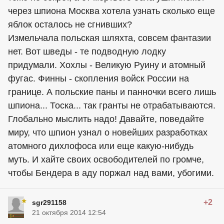
через шпиона Москва хотела узнать сколько еще
яблок осталось не сгнивших?
Измельчала польская шляхта, совсем фантазии
нет. Вот шведы - те подводную лодку
придумали. Хохлы - Великую Руину и атомный
фугас. Финны - скопления войск России на
границе. А польские паны и панночки всего лишь
шпиона... Тоска... так гранты не отрабатываются.
Глобально мыслить надо! Давайте, поведайте
миру, что шпион узнал о новейших разработках
атомного дихлофоса или еще какую-нибудь
муть. И хайте своих освободителей по громче,
чтобы Бендера в аду поржал над вами, убогими.
+2
sgr291158
21 октября 2014 12:54