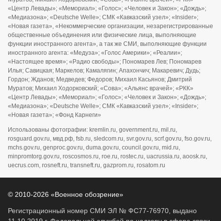
«Центр Левады»; «Мемориал»; «Голос»; «Человек и Закон»; «Дождь»;
«Медиазона»; «Deutsche Welle»; СМК «Кавказский узел»; «Insider»;
«Новая газета», «Некоммерческие организации, незарегистрированные
общественные объединения или физические лица, выполняющие
функции иностранного агента», а так же СМИ, выполняющие функции
иностранного агента: «Медуза»; «Голос Америки»; «Реалии»;
«Настоящее время»; «Радио свободы»; Пономарев Лев; Пономарев
Илья; Савицкая; Маркелов; Камалягин; Апахончич; Макаревич; Дудь;
Гордон; Жданов; Медведев; Федоров; Михаил Касьянов; Дмитрий
Муратов; Михаил Ходорковский; «Сова»; «Альянс врачей»; «РКК»
«Центр Левады»; «Мемориал»; «Голос»; «Человек и Закон»; «Дождь»;
«Медиазона»; «Deutsche Welle»; СМК «Кавказский узел»; «Insider»;
«Новая газета»; «Фонд Карнеги»
Использованы фотографии: kremlin.ru, government.ru, mil.ru,
rosguard.gov.ru, мвд.рф, fsb.ru, sledcom.ru, svr.gov.ru, scrf.gov.ru, fso.gov.ru,
mchs.gov.ru, genproc.gov.ru, duma.gov.ru, council.gov.ru, mid.ru,
minpromtorg.gov.ru, roscosmos.ru, roe.ru, rostec.ru, uacrussia.ru, aoosk.ru,
uecrus.com, rosneft.ru, transneft.ru, gazprom.ru, rosatom.ru
© 2010-2026 «Военное обозрение»
Регистрационный номер СМИ ЭЛ № ФС77-76970, выдано