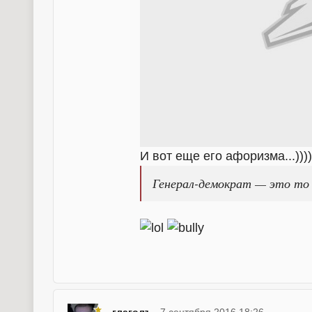
И вот еще его афоризма...))))
Генерал-демократ — это то 
глаголъ
7 сентября 2016 18:26