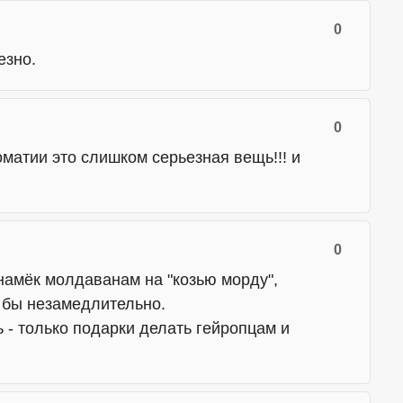
0
езно.
0
ломатии это слишком серьезная вещь!!! и
0
намёк молдаванам на "козью морду",
 бы незамедлительно.
ь - только подарки делать гейропцам и