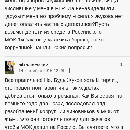
жены офицеров служившие в новосибирске ,а
числившие у меня в РТР .Да ненавидели эти
"друзья" меня-но проблему Я снял.У Жукова нет
денег оплатить частных детективов?Пусть
возьмет денЬги из средств Российского
МОК.9м.баксов у мальчика борющегося с
коррупцией нашли -какие вопросы?
0
mikh-korsakov
14 сентября 2016 12:28
Все правильно! Но. Будь Жуков хоть Штирлиц
стопроцентной гарантии в таких делах
добиваются только в романах. Как Вы вероятно
помните года-два назад последовал ряд
разоблачений коррупции чиновников в МОК от
ФБР . Это они готовили почву для рычагов
чтобы МОК давил на Россию. Вы считаете, что в