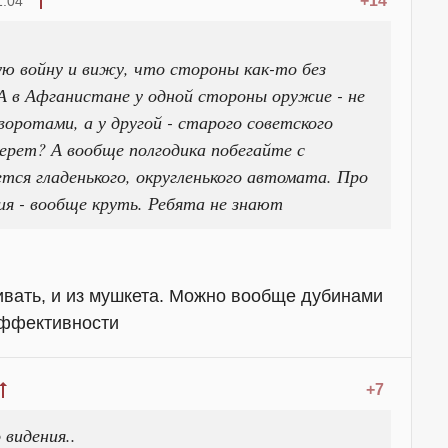
+14
1:04
ю войну и вижу, что стороны как-то без
А в Афганистане у одной стороны оружие - не
воротами, а у другой - старого советского
дерет? А вообще полгодика побегайте с
ется гладенького, округленького автомата. Про
ия - вообще круть. Ребята не знают
вать, и из мушкета. Можно вообще дубинами
эффективности
+7
 видения..