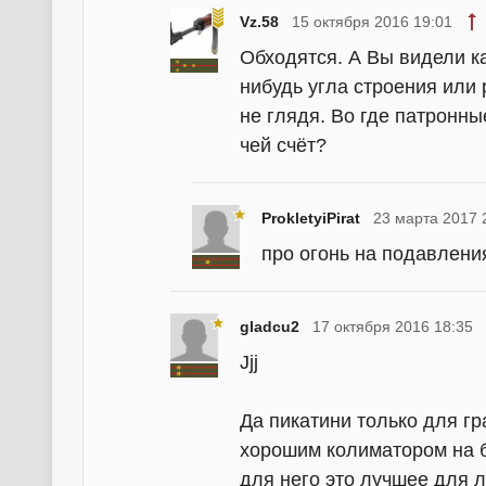
Vz.58
15 октября 2016 19:01
Обходятся. А Вы видели ка
нибудь угла строения или 
не глядя. Во где патронны
чей счёт?
ProkletyiPirat
23 марта 2017 
про огонь на подавлени
gladcu2
17 октября 2016 18:35
Jjj
Да пикатини только для г
хорошим колиматором на 
для него это лучшее для 