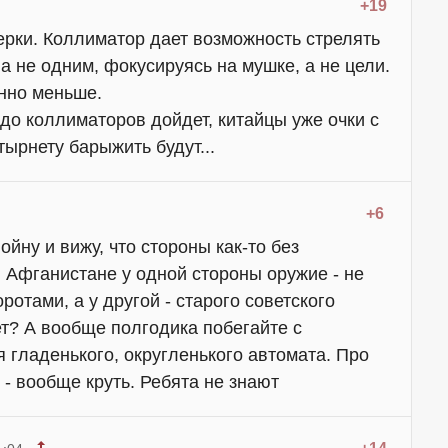
+19
ерки. Коллиматор дает возможность стрелять
а не одним, фокусируясь на мушке, а не цели.
нно меньше.
е до коллиматоров дойдет, китайцы уже очки с
тырнету барыжить будут...
+6
йну и вижу, что стороны как-то без
 Афганистане у одной стороны оружие - не
отами, а у другой - старого советского
рет? А вообще полгодика побегайте с
я гладенького, округленького автомата. Про
- вообще круть. Ребята не знают