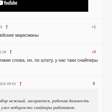
+1
50
цейские марксманы
+8
6:28
такие слова, но, по штату, у нас таки снайперы
0
2016 09:52
бор нежный, засирается, рабочая дальность
их уже вобщем-то снайперы работают.