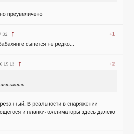
ьно преувеличено
+1
7:32
бабахинге сыпется не редко...
+2
6 15:13
о автомата
резанный. В реальности в снаряжении
ющегося и планки-коллиматоры здесь далеко