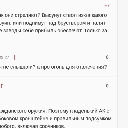
+7
к они стреляют? Высунут ствол из-за какого
руин, или поднимут над бруствером и палят
е заводы себе прибыль обеспечат. Только за
0
23:27
я не слышали? а про огонь для отвлечения?
0
ражданского оружия. Поэтому гладенький АК с
боковом кронштейне и правильным подсумком
любого, включая срочников.