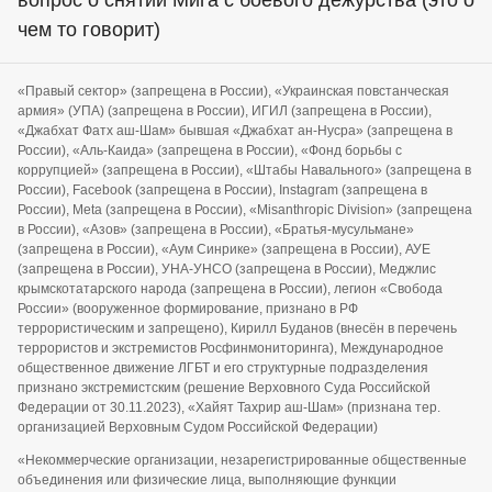
чем то говорит)
«Правый сектор» (запрещена в России), «Украинская повстанческая
армия» (УПА) (запрещена в России), ИГИЛ (запрещена в России),
«Джабхат Фатх аш-Шам» бывшая «Джабхат ан-Нусра» (запрещена в
России), «Аль-Каида» (запрещена в России), «Фонд борьбы с
коррупцией» (запрещена в России), «Штабы Навального» (запрещена в
России), Facebook (запрещена в России), Instagram (запрещена в
России), Meta (запрещена в России), «Misanthropic Division» (запрещена
в России), «Азов» (запрещена в России), «Братья-мусульмане»
(запрещена в России), «Аум Синрике» (запрещена в России), АУЕ
(запрещена в России), УНА-УНСО (запрещена в России), Меджлис
крымскотатарского народа (запрещена в России), легион «Свобода
России» (вооруженное формирование, признано в РФ
террористическим и запрещено), Кирилл Буданов (внесён в перечень
террористов и экстремистов Росфинмониторинга), Международное
общественное движение ЛГБТ и его структурные подразделения
признано экстремистским (решение Верховного Суда Российской
Федерации от 30.11.2023), «Хайят Тахрир аш-Шам» (признана тер.
организацией Верховным Судом Российской Федерации)
«Некоммерческие организации, незарегистрированные общественные
объединения или физические лица, выполняющие функции