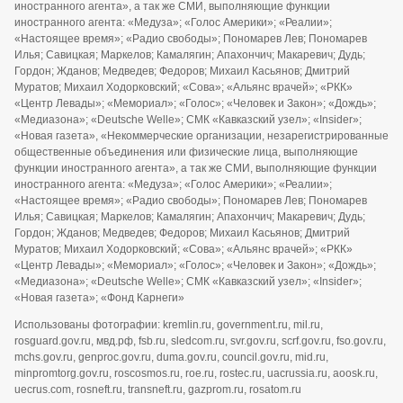
иностранного агента», а так же СМИ, выполняющие функции
иностранного агента: «Медуза»; «Голос Америки»; «Реалии»;
«Настоящее время»; «Радио свободы»; Пономарев Лев; Пономарев
Илья; Савицкая; Маркелов; Камалягин; Апахончич; Макаревич; Дудь;
Гордон; Жданов; Медведев; Федоров; Михаил Касьянов; Дмитрий
Муратов; Михаил Ходорковский; «Сова»; «Альянс врачей»; «РКК»
«Центр Левады»; «Мемориал»; «Голос»; «Человек и Закон»; «Дождь»;
«Медиазона»; «Deutsche Welle»; СМК «Кавказский узел»; «Insider»;
«Новая газета», «Некоммерческие организации, незарегистрированные
общественные объединения или физические лица, выполняющие
функции иностранного агента», а так же СМИ, выполняющие функции
иностранного агента: «Медуза»; «Голос Америки»; «Реалии»;
«Настоящее время»; «Радио свободы»; Пономарев Лев; Пономарев
Илья; Савицкая; Маркелов; Камалягин; Апахончич; Макаревич; Дудь;
Гордон; Жданов; Медведев; Федоров; Михаил Касьянов; Дмитрий
Муратов; Михаил Ходорковский; «Сова»; «Альянс врачей»; «РКК»
«Центр Левады»; «Мемориал»; «Голос»; «Человек и Закон»; «Дождь»;
«Медиазона»; «Deutsche Welle»; СМК «Кавказский узел»; «Insider»;
«Новая газета»; «Фонд Карнеги»
Использованы фотографии: kremlin.ru, government.ru, mil.ru,
rosguard.gov.ru, мвд.рф, fsb.ru, sledcom.ru, svr.gov.ru, scrf.gov.ru, fso.gov.ru,
mchs.gov.ru, genproc.gov.ru, duma.gov.ru, council.gov.ru, mid.ru,
minpromtorg.gov.ru, roscosmos.ru, roe.ru, rostec.ru, uacrussia.ru, aoosk.ru,
uecrus.com, rosneft.ru, transneft.ru, gazprom.ru, rosatom.ru