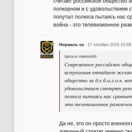
считает российское общество за
попкорном и с удовольствием с
попутал полюса пытаясь нас с
война - это телевизионное раз
Нормаль ок
17 октября 2016 10:58
Цитата: rotmistr60
Современное российское об
вступления отпадает желан
общество за д.е.б.и.л.о.в, к
удовольствием смотрят репо
полюса пытаясь нас сравнит
это телевизионное развлечен
Да не, это он просто военно
диванный стратег именно "ж