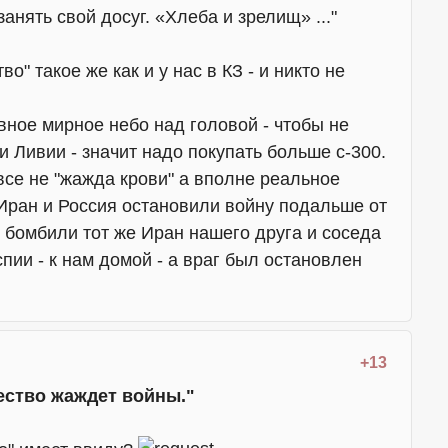
занять свой досуг. «Хлеба и зрелищ» ..."
о" такое же как и у нас в КЗ - и никто не
авное мирное небо над головой - чтобы не
и Ливии - значит надо покупать больше с-300.
овсе не "жажда крови" а вполне реальное
 Иран и Россия остановили войну подальше от
е бомбили тот же Иран нашего друга и соседа
пии - к нам домой - а враг был остановлен
+13
ество жаждет войны."