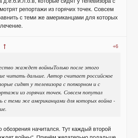
 д.е.б.и.л.о.в, которые сидят у телевизора с
мотрят репортажи из горячих точек. Совсем
равнить с теми же американцами для которых
влечение.
+6
щество жаждет войныТолько после этого
ие читать дальше. Автор считает российское
оторые сидят у телевизора с попкорном и с
ртажи из горячих точек. Совсем попутал
ь с теми же американцами для которых война -
ие.
го обозрения начитался. Тут каждый второй
аждет войны". Причём желательно подальше