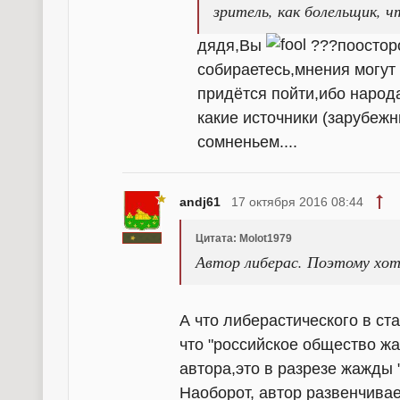
зритель, как болельщик, ч
дядя,Вы
???поосторо
собираетесь,мнения могут 
придётся пойти,ибо народа
какие источники (зарубежны
сомненьем....
andj61
17 октября 2016 08:44
Цитата: Molot1979
Автор либерас. Поэтому хотя
А что либерастического в ст
что "российское общество ж
автора,это в разрезе жажды "
Наоборот, автор развенчив