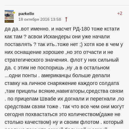
+2
parkello
18 октября 2016 13:58
да да..вот именно. и насчет РД-180 тоже кстати
как там ? асвои Искандеры они уже начали
поставлять ? так ить..тоже нет ;) хотя кое в чем у
них оснащение хорошее ,но это отчасти и не
стратегического значения. флот у них сильный
да. с этим не поспоришь ,ну ,а в остальном
...одни понты .
американцы
больше делали
ставку на личное снаряжение каждого солдата
,там прицелы всякие,навигаторы,средства связи
. по прицелам Швабе их догнали и перегнали ,по
средствам свзяи тоже . так что все чем они могут
сегодня похвастаться это количеством(даже не
столько качеством) ну и своим флотом . который