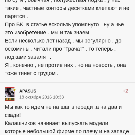
по сути , обычная , полужесткая лодка , у нас
такие , частные конторы десятками клепают и не
парятся .
Про БК -в статье вскользь упомянуто - ну а чье
это изобретение - мы и так знаем .
Если несколько лет назад , мы регулярно , до
оскомины , читали про "Грачат" , то теперь ,
лодками завалят .
Я , конечно , не против них , но на новость , она
тоже тянет с трудом .
+2
APASUS
18 октября 2016 10:33
Мы как то идем не на шаг впереди ,а на два и
сзади!
Калашников начинает выпускать модели
которые небольшой фирме по плечу и на западе