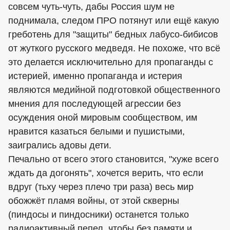
совсем чуть-чуть, дабы Россия шум не
поднимала, следом ПРО потянут или ещё какую
греботень для "защиты" бедных лабусо-бибисов
от жуткого русского медведя. Не похоже, что всё
это делается исключительно для пропаганды с
истерией, именно пропаганда и истерия
являются медийной подготовкой общественного
мнения для последующей агрессии без
осуждения оной мировым сообществом, им
нравится казаться белыми и пушистыми,
заигрались адовы дети.
Печально от всего этого становится, "хуже всего
ждать да догонять", хочется верить, что если
вдруг (тьху через плечо три раза) весь мир
обожжёт пламя войны, от этой скверны
(пиндocы и пиндocники) останется только
радиоактивный пепел, чтобы без памяти и