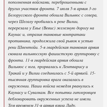
пополненная войсками, переброшенными с
других участков фронта. 7 июля 5-я армия 3-го
Белорусского фронта обошла Вильнюс с севера,
через Шегалу пробилась к реке Вилии,
перерезала у Евье (Вевис) железную дорогу на
Каунас и, отразив танковые контратаки
противника, продолжила свой рывок к устью
реки Швентойи. 5-я гвардейская танковая армия
сковала вильнюсскую фашистскую группировку с
фронта. 11-я гвардейская армия обошла
Вильнюс с юга, прорвалась к Лентварису и
Тракай и у Вилии соединилась с 5-й армией. 15-
тысячная группировка врага оказалась в
окружении. Наши войска немедля рванулись к
Каунасу и Сувалкам. Все попытки гитлеровцев
деблокировать окруженных успеха не имели.
Тем временем 31-я армия взяла Лиду.