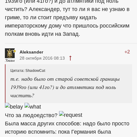
1939го (или 41го?) и до атлмнтики под ноль
чистить? Александер, тут то ли я вас не узнаю в
гриме, то ли стоит предъяву кидать
императорскому дому что пришлось российским
полкам вновь идти на Запад.
+2
Aleksander
28 октября 2016 08:13
Цитата: ShadowCat
т.е. надо было от старой советской границы
1939го (или 41го?) и до атлмнтики под ноль
чистить?
Что за людоедство?
Была масса других способов: надо было просто
историю вспомнить: пока Германия была