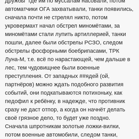
дружбы" где им по муссалам насовали, потом
автоматчики ОГА захватывали, танки появились,
сначала почти не стрелял никто, потом
укровермахт начал обстрел миномётами, за
миномётами стали лупить артиллерией, танки
пошли, далее были обстрелы РСЗО, следом
обстрелы фосфорными боебрипасами, ТРК
Луна-М, т.е. всё по нарастающей, чем дальше в
лес, тем чудовищнее были военные
преступления. От западных ##ядей (ой,
партнёров) можно ждать подобного развития
событий, они подкатываются потихоньку, как
педофил к ребёнку, в надежде, что противник
сразу не даст отпор, а когда он начнёт делать
своё грязное дело, то будет уже поздно.
Сначала шпротникам золотые ложки-вилки,
потом военные автомобили, следом танки,