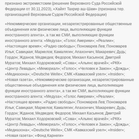
признано экстремистским (решение Верховного Суда Российской
Федерации от 30.11.2023), «Хайят Тахрир аш-Шам» (признана тер.
организацией Верховным Судом Российской Федерации)
«Некоммерческие организации, незарегистрированные общественные
объединения или физические лица, выполняющие функции
иностранного агента», а так же СМИ, выполняющие функции
иностранного агента: «Медуза»; «Голос Америки»; «Реалии»;
«Настоящее время»; «Радио свободы»; Пономарев Лев; Пономарев
Илья; Савицкая; Маркелов; Камалягин; Апахончич; Макаревич; Дудь;
Гордон; Жданов; Медведев; Федоров; Михаил Касьянов; Дмитрий
Муратов; Михаил Ходорковский; «Сова»; «Альянс врачей»; «РКК»
«Центр Левады»; «Мемориал»; «Голос»; «Человек и Закон»; «Дождь»;
«Медиазона»; «Deutsche Welle»; СМК «Кавказский узел»; «Insider»;
«Новая газета», «Некоммерческие организации, незарегистрированные
общественные объединения или физические лица, выполняющие
функции иностранного агента», а так же СМИ, выполняющие функции
иностранного агента: «Медуза»; «Голос Америки»; «Реалии»;
«Настоящее время»; «Радио свободы»; Пономарев Лев; Пономарев
Илья; Савицкая; Маркелов; Камалягин; Апахончич; Макаревич; Дудь;
Гордон; Жданов; Медведев; Федоров; Михаил Касьянов; Дмитрий
Муратов; Михаил Ходорковский; «Сова»; «Альянс врачей»; «РКК»
«Центр Левады»; «Мемориал»; «Голос»; «Человек и Закон»; «Дождь»;
«Медиазона»; «Deutsche Welle»; СМК «Кавказский узел»; «Insider»;
«Новая газета»; «Фонд Карнеги»