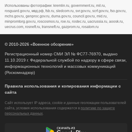
Использованы фотографии: kremlin.ru, government.ru, mil.ru,
rosguard.gov.ru, мвд.рф, fsb.ru, sledcom.ru, svr.gov.ru, scrf.gov.ru, fso.gov.ru,
mchs.gov.ru, genproc.gov.ru, duma.gov.ru, council.gov.ru, mid.ru,
minpromtorg.gov.ru, roscosmos.ru, roe.ru, rostec.ru, uacrussia.ru, aoosk.ru,
uecrus.com, rosneft.ru, transneft.ru, gazprom.ru, rosatom.ru
© 2010-2026 «Военное обозрение»
Регистрационный номер СМИ ЭЛ № ФС77-76970, выдано
11.10.2019 г. Федеральной службой по надзору в сфере связи,
информационных технологий и массовых коммуникаций
(Роскомнадзор)
Правила использования и копирования информации с
сайта
Сайт использует IP адреса, cookie и данные геолокации пользователей
сайта, условия использования содержатся в
политике по защите
персональных данных
.