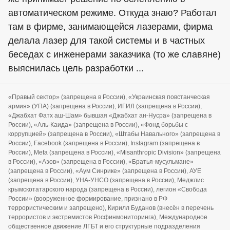
автоматическом режиме. Откуда знаю? Работал
там в фирме, занимающейся лазерами, фирма
делала лазер для такой системы и в частных
беседах с инженерами заказчика (то же славяне)
выяснилась цель разработки ...
«Правый сектор» (запрещена в России), «Украинская повстанческая
армия» (УПА) (запрещена в России), ИГИЛ (запрещена в России),
«Джабхат Фатх аш-Шам» бывшая «Джабхат ан-Нусра» (запрещена в
России), «Аль-Каида» (запрещена в России), «Фонд борьбы с
коррупцией» (запрещена в России), «Штабы Навального» (запрещена в
России), Facebook (запрещена в России), Instagram (запрещена в
России), Meta (запрещена в России), «Misanthropic Division» (запрещена
в России), «Азов» (запрещена в России), «Братья-мусульмане»
(запрещена в России), «Аум Синрике» (запрещена в России), АУЕ
(запрещена в России), УНА-УНСО (запрещена в России), Меджлис
крымскотатарского народа (запрещена в России), легион «Свобода
России» (вооруженное формирование, признано в РФ
террористическим и запрещено), Кирилл Буданов (внесён в перечень
террористов и экстремистов Росфинмониторинга), Международное
общественное движение ЛГБТ и его структурные подразделения