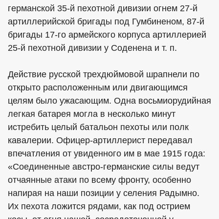
германской 35-й пехотной дивизии огнем 27-й
артиллерийской бригады под Гумбиненом, 87-й
бригады 17-го армейского корпуса артиллерией
25-й пехотной дивизии у Соденена и т. п.
Действие русской трехдюймовой шрапнели по
открыто расположенным или двигающимся
целям было ужасающим. Одна восьмиорудийная
легкая батарея могла в несколько минут
истребить целый батальон пехоты или полк
кавалерии. Офицер-артиллерист передавал
впечатления от увиденного им в мае 1915 года:
«Соединенные австро-германские силы ведут
отчаянные атаки по всему фронту, особенно
напирая на наши позиции у селения Радымно.
Их пехота ложится рядами, как под острием