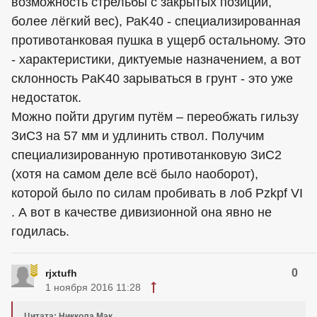
возможность стрельбы с закрытых позиции,
более лёгкий вес), РаK40 - специализированная
противотанковая пушка в ущерб остальному. Это
- характеристики, диктуемые назначением, а вот
склонность PaK40 зарываться в грунт - это уже
недостаток.
Можно пойти другим путём – переобжать гильзу
ЗиС3 на 57 мм и удлинить ствол. Получим
специализированную противотанковую ЗиС2
(хотя на самом деле всё было наоборот),
которой было по силам пробивать в лоб Pzkpf VI
. А вот в качестве дивизионной она явно не
годилась.
0
rjxtufh
1 ноября 2016 11:28
Цитата: Никкола Мак