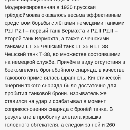
Модернизированная в 1930 г.русская
трёхдюймовка оказалось весьма эффективным
средством борьбы с лёгкими немецкими танками
Pz.I Pz.I – первый танк Вермахта и Pz.II Pz.II –
второй танк Вермахта, а также с чешскими
танками LТ-35 Чешский танк LT-35 и LТ-38
Чешский танк Т-38, во множестве состоявшими
на немецкой службе. Причём в виду отсутствия в
боекомплекте бронебойного снаряда, в качестве
такового применялась шрапнель. Кинетической
энергии такого снаряда было достаточно для
пробития танковой брони. Взрыватель же
ставился на удар и срабатывал в момент
соприкосновения снаряда с бронёй танка. В
результате в пробоину влетала крышка
головного обтекателя, а следом за ней и 260