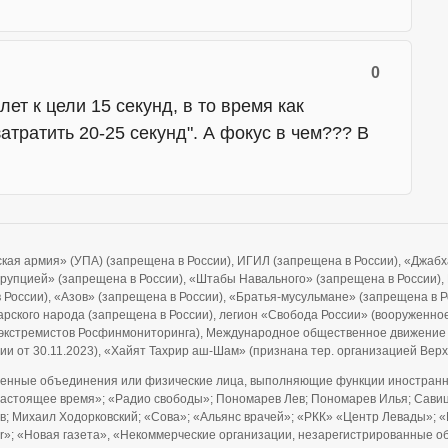
0
длет к цели 15 секунд, в то время как
атратить 20-25 секунд". А фокус в чем??? В
ская армия» (УПА) (запрещена в России), ИГИЛ (запрещена в России), «Джа
ррупцией» (запрещена в России), «Штабы Навального» (запрещена в России), F
 в России), «Азов» (запрещена в России), «Братья-мусульмане» (запрещена в 
рского народа (запрещена в России), легион «Свобода России» (вооруженно
и экстремистов Росфинмониторинга), Международное общественное движение
ии от 30.11.2023), «Хайят Тахрир аш-Шам» (признана тер. организацией Ве
енные объединения или физические лица, выполняющие функции иностранно
Настоящее время»; «Радио свободы»; Пономарев Лев; Пономарев Илья; Савицк
; Михаил Ходорковский; «Сова»; «Альянс врачей»; «РКК» «Центр Левады»; «
ider»; «Новая газета», «Некоммерческие организации, незарегистрированны