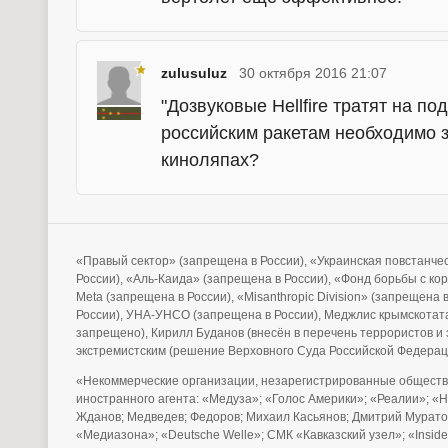
zulusuluz
30 октября 2016 21:07
"Дозвуковые Hellfire тратят на по
российским ракетам необходимо з
киноляпах?
«Правый сектор» (запрещена в России), «Украинская повстанче
России), «Аль-Каида» (запрещена в России), «Фонд борьбы с ко
Meta (запрещена в России), «Misanthropic Division» (запрещена
России), УНА-УНСО (запрещена в России), Меджлис крымскотата
запрещено), Кирилл Буданов (внесён в перечень террористов 
экстремистским (решение Верховного Суда Российской Федерац
«Некоммерческие организации, незарегистрированные обществ
иностранного агента: «Медуза»; «Голос Америки»; «Реалии»; «
Жданов; Медведев; Федоров; Михаил Касьянов; Дмитрий Муратов
«Медиазона»; «Deutsche Welle»; СМК «Кавказский узел»; «Ins