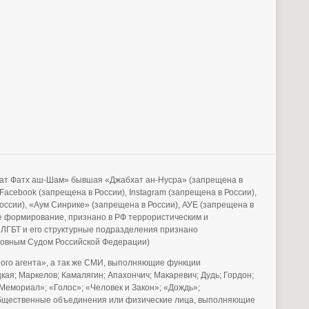
бхат Фатх аш-Шам» бывшая «Джабхат ан-Нусра» (запрещена в
acebook (запрещена в России), Instagram (запрещена в России),
России), «Аум Синрике» (запрещена в России), АУЕ (запрещена в
е формирование, признано в РФ террористическим и
 ЛГБТ и его структурные подразделения признано
рховным Судом Российской Федерации)
го агента», а так же СМИ, выполняющие функции
ая; Маркелов; Камалягин; Апахончич; Макаревич; Дудь; Гордон;
Мемориал»; «Голос»; «Человек и Закон»; «Дождь»;
е общественные объединения или физические лица, выполняющие