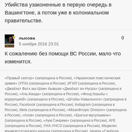
Убийства узаконенные в первую очередь в
Вашингтоне, а потом уже в колониальном
правительстве.
0
лысова
5 ноября 2016 23:01
К сожалению без помощи ВС России, мало что
изменится.
«Правый сектор» (запрещена в России), «Украинская повстанческая
армия» (УПА) (запрещена в России), ИГИЛ (запрещена в России),
«Джабхат Фатх аш-Шам» бывшая «Джабхат ан-Нусра» (запрещена в
России), «Аль-Каида» (запрещена в России), «Фонд борьбы с
коррупцией» (запрещена в России), «Штабы Навального» (запрещена в
России), Facebook (запрещена в России), Instagram (запрещена в
России), Meta (запрещена в России), «Misanthropic Division» (запрещена
в России), «Азов» (запрещена в России), «Братья-мусульмане»
(запрещена в России), «Аум Синрике» (запрещена в России), АУЕ
(запрещена в России), УНА-УНСО (запрещена в России), Меджлис
крымскотатарского народа (запрещена в России), легион «Свобода