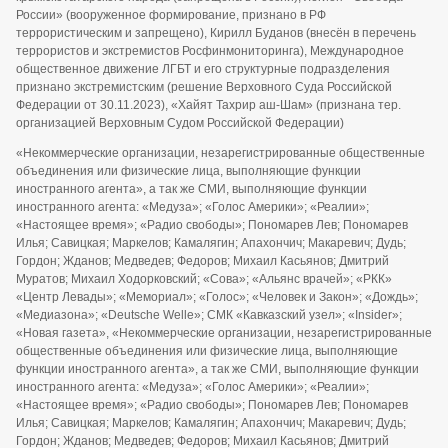
России» (вооруженное формирование, признано в РФ
террористическим и запрещено), Кирилл Буданов (внесён в перечень
террористов и экстремистов Росфинмониторинга), Международное
общественное движение ЛГБТ и его структурные подразделения
признано экстремистским (решение Верховного Суда Российской
Федерации от 30.11.2023), «Хайят Тахрир аш-Шам» (признана тер.
организацией Верховным Судом Российской Федерации)
«Некоммерческие организации, незарегистрированные общественные
объединения или физические лица, выполняющие функции
иностранного агента», а так же СМИ, выполняющие функции
иностранного агента: «Медуза»; «Голос Америки»; «Реалии»;
«Настоящее время»; «Радио свободы»; Пономарев Лев; Пономарев
Илья; Савицкая; Маркелов; Камалягин; Апахончич; Макаревич; Дудь;
Гордон; Жданов; Медведев; Федоров; Михаил Касьянов; Дмитрий
Муратов; Михаил Ходорковский; «Сова»; «Альянс врачей»; «РКК»
«Центр Левады»; «Мемориал»; «Голос»; «Человек и Закон»; «Дождь»;
«Медиазона»; «Deutsche Welle»; СМК «Кавказский узел»; «Insider»;
«Новая газета», «Некоммерческие организации, незарегистрированные
общественные объединения или физические лица, выполняющие
функции иностранного агента», а так же СМИ, выполняющие функции
иностранного агента: «Медуза»; «Голос Америки»; «Реалии»;
«Настоящее время»; «Радио свободы»; Пономарев Лев; Пономарев
Илья; Савицкая; Маркелов; Камалягин; Апахончич; Макаревич; Дудь;
Гордон; Жданов; Медведев; Федоров; Михаил Касьянов; Дмитрий