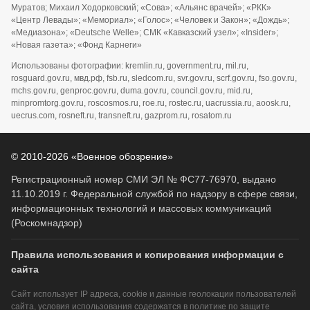
Муратов; Михаил Ходорковский; «Сова»; «Альянс врачей»; «РКК»
«Центр Левады»; «Мемориал»; «Голос»; «Человек и Закон»; «Дождь»;
«Медиазона»; «Deutsche Welle»; СМК «Кавказский узел»; «Insider»;
«Новая газета»; «Фонд Карнеги»
Использованы фотографии: kremlin.ru, government.ru, mil.ru,
rosguard.gov.ru, мвд.рф, fsb.ru, sledcom.ru, svr.gov.ru, scrf.gov.ru, fso.gov.ru,
mchs.gov.ru, genproc.gov.ru, duma.gov.ru, council.gov.ru, mid.ru,
minpromtorg.gov.ru, roscosmos.ru, roe.ru, rostec.ru, uacrussia.ru, aoosk.ru,
uecrus.com, rosneft.ru, transneft.ru, gazprom.ru, rosatom.ru
© 2010-2026 «Военное обозрение»
Регистрационный номер СМИ ЭЛ № ФС77-76970, выдано
11.10.2019 г. Федеральной службой по надзору в сфере связи,
информационных технологий и массовых коммуникаций
(Роскомнадзор)
Правила использования и копирования информации с
сайта
Сайт использует IP адреса, cookie и данные геолокации пользователей
сайта, условия использования содержатся в
политике по защите