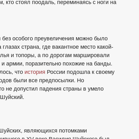
ем, кто стоял поодаль, переминаясь с ноги на
и без особого преувеличения можно было
глазах страна, где вакантное место какой-
олья и топоры, а по дорогам маршировали
и армии, поразительно похожие на банды.
лось, что
история
России подошла к своему
одов были все предпосылки. Но
то не допустил падения страны в умело
-Шуйский.
 Шуйских, являющихся потомками
 жившего в XV веке Василия Шуйского был