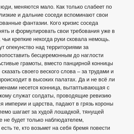
юди, меняются мало. Как только слабеет по
близкие и дальние соседи вспоминают свои
ованные фантазии. Кого кризис соседа
инять и формулировать свои требования уже в
, чьи крепкие некогда руки сковала немощь.
ут опекунство над территориями за
ивопоставить бесцеремонным до наглости
ьстивые грамоты, вместо панцирной конницы
сказать своего веского слова – за трудами и
происходит в высоких палатах. Да и не всё ли
аменами несется конница, вытаптывающая с
 кому служат солдаты, проводящие ревизию
я империи и царства, падают в грязь короны
лемо шагает за худой лошадкой, тянущей
же не будет только наблюдателем,
есть те, кто возьмет на себя бремя повести