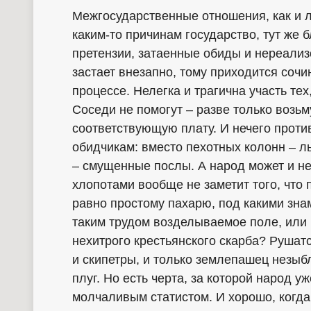
Межгосударственные отношения, как и л
каким-то причинам государство, тут же 
претензии, затаенные обиды и нереализ
застает внезапно, тому приходится соч
процессе. Нелегка и трагична участь тех
Соседи не помогут – разве только возьм
соответствующую плату. И нечего прот
обидчикам: вместо пехотных колонн – л
– смущенные послы. А народ может и не 
хлопотами вообще не заметит того, что 
равно простому пахарю, под какими зн
таким трудом возделываемое поле, или
нехитрого крестьянского скарба? Рушатс
и скипетры, и только землепашец незыб
плуг. Но есть черта, за которой народ у
молчаливым статистом. И хорошо, когда 