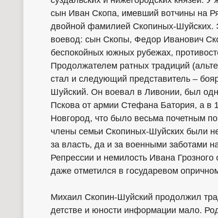
сын Иван Скопа, имевший вотчины на Ря
двойной фамилией Скопиных-Шуйских. Э
воевод: сын Скопы, Федор Иванович Ск
беспокойных южных рубежах, противост
Продолжателем ратных традиций (альте
стал и следующий представитель – боя
Шуйский. Он воевал в Ливонии, был од
Пскова от армии Стефана Батория, а в 1
Новгород, что было весьма почетным по
члены семьи Скопиных-Шуйских были не
за власть, да и за военными заботами на
Репрессии и немилость Ивана Грозного
даже отметился в государевом опричном
Михаил Скопин-Шуйский продолжил тра
детстве и юности информации мало. Род