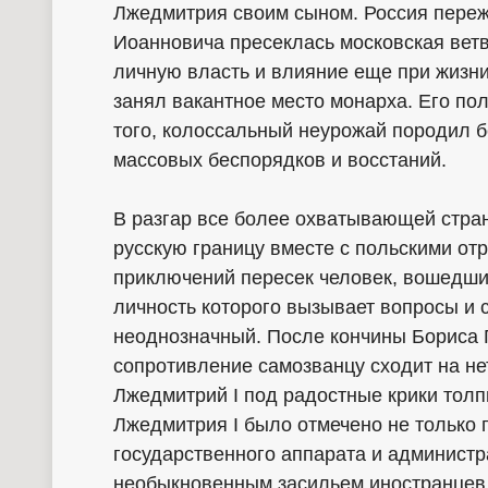
Лжедмитрия своим сыном. Россия переж
Иоанновича пресеклась московская вет
личную власть и влияние еще при жизни
занял вакантное место монарха. Его по
того, колоссальный неурожай породил бе
массовых беспорядков и восстаний.
В разгар все более охватывающей стран
русскую границу вместе с польскими от
приключений пересек человек, вошедший
личность которого вызывает вопросы и 
неоднозначный. После кончины Бориса 
сопротивление самозванцу сходит на нет
Лжедмитрий I под радостные крики толп
Лжедмитрия I было отмечено не только
государственного аппарата и администр
необыкновенным засильем иностранцев,