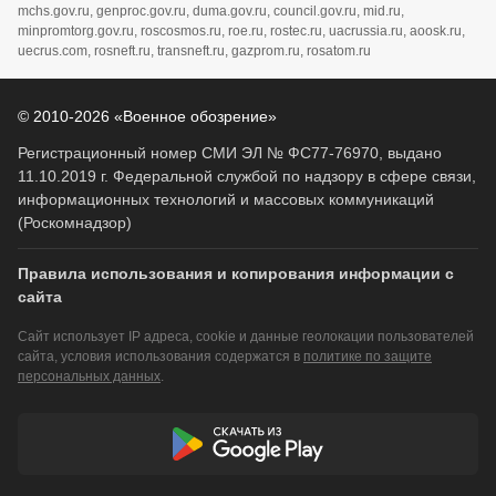
mchs.gov.ru, genproc.gov.ru, duma.gov.ru, council.gov.ru, mid.ru,
minpromtorg.gov.ru, roscosmos.ru, roe.ru, rostec.ru, uacrussia.ru, aoosk.ru,
uecrus.com, rosneft.ru, transneft.ru, gazprom.ru, rosatom.ru
© 2010-2026 «Военное обозрение»
Регистрационный номер СМИ ЭЛ № ФС77-76970, выдано
11.10.2019 г. Федеральной службой по надзору в сфере связи,
информационных технологий и массовых коммуникаций
(Роскомнадзор)
Правила использования и копирования информации с
сайта
Сайт использует IP адреса, cookie и данные геолокации пользователей
сайта, условия использования содержатся в
политике по защите
персональных данных
.