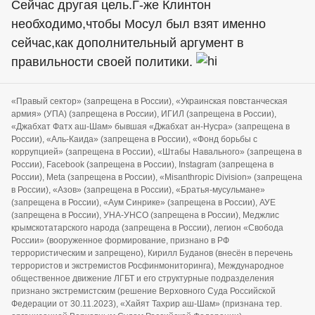
Сейчас другая цель.Г-же Клинтон
необходимо,чтобы Мосул был взят именно
сейчас,как дополнительный аргумент в
правильности своей политики.
«Правый сектор» (запрещена в России), «Украинская повстанческая
армия» (УПА) (запрещена в России), ИГИЛ (запрещена в России),
«Джабхат Фатх аш-Шам» бывшая «Джабхат ан-Нусра» (запрещена в
России), «Аль-Каида» (запрещена в России), «Фонд борьбы с
коррупцией» (запрещена в России), «Штабы Навального» (запрещена в
России), Facebook (запрещена в России), Instagram (запрещена в
России), Meta (запрещена в России), «Misanthropic Division» (запрещена
в России), «Азов» (запрещена в России), «Братья-мусульмане»
(запрещена в России), «Аум Синрике» (запрещена в России), АУЕ
(запрещена в России), УНА-УНСО (запрещена в России), Меджлис
крымскотатарского народа (запрещена в России), легион «Свобода
России» (вооруженное формирование, признано в РФ
террористическим и запрещено), Кирилл Буданов (внесён в перечень
террористов и экстремистов Росфинмониторинга), Международное
общественное движение ЛГБТ и его структурные подразделения
признано экстремистским (решение Верховного Суда Российской
Федерации от 30.11.2023), «Хайят Тахрир аш-Шам» (признана тер.