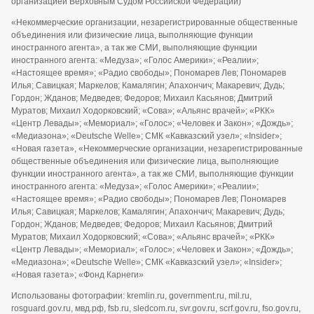
организацией Верховным Судом Российской Федерации)
«Некоммерческие организации, незарегистрированные общественные
объединения или физические лица, выполняющие функции
иностранного агента», а так же СМИ, выполняющие функции
иностранного агента: «Медуза»; «Голос Америки»; «Реалии»;
«Настоящее время»; «Радио свободы»; Пономарев Лев; Пономарев
Илья; Савицкая; Маркелов; Камалягин; Апахончич; Макаревич; Дудь;
Гордон; Жданов; Медведев; Федоров; Михаил Касьянов; Дмитрий
Муратов; Михаил Ходорковский; «Сова»; «Альянс врачей»; «РКК»
«Центр Левады»; «Мемориал»; «Голос»; «Человек и Закон»; «Дождь»;
«Медиазона»; «Deutsche Welle»; СМК «Кавказский узел»; «Insider»;
«Новая газета», «Некоммерческие организации, незарегистрированные
общественные объединения или физические лица, выполняющие
функции иностранного агента», а так же СМИ, выполняющие функции
иностранного агента: «Медуза»; «Голос Америки»; «Реалии»;
«Настоящее время»; «Радио свободы»; Пономарев Лев; Пономарев
Илья; Савицкая; Маркелов; Камалягин; Апахончич; Макаревич; Дудь;
Гордон; Жданов; Медведев; Федоров; Михаил Касьянов; Дмитрий
Муратов; Михаил Ходорковский; «Сова»; «Альянс врачей»; «РКК»
«Центр Левады»; «Мемориал»; «Голос»; «Человек и Закон»; «Дождь»;
«Медиазона»; «Deutsche Welle»; СМК «Кавказский узел»; «Insider»;
«Новая газета»; «Фонд Карнеги»
Использованы фотографии: kremlin.ru, government.ru, mil.ru,
rosguard.gov.ru, мвд.рф, fsb.ru, sledcom.ru, svr.gov.ru, scrf.gov.ru, fso.gov.ru,