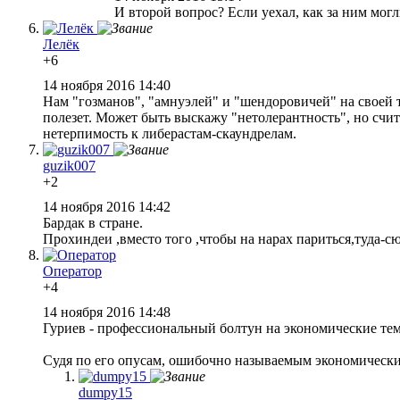
И второй вопрос? Если уехал, как за ним мог
Лелёк
+6
14 ноября 2016 14:40
Нам "гозманов", "амнуэлей" и "шендоровичей" на своей 
полезет. Может быть выскажу "нетолерантность", но счит
нетерпимость к либерастам-скаундрелам.
guzik007
+2
14 ноября 2016 14:42
Бардак в стране.
Прохиндеи ,вместо того ,чтобы на нарах париться,туда-сю
Оператор
+4
14 ноября 2016 14:48
Гуриев - профессиональный болтун на экономические темы
Cудя по его опусам, ошибочно называемым экономически
dumpy15