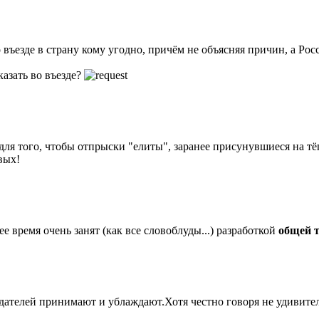
въезде в страну кому угодно, причём не объясняя причин, а Рос
казать во въезде?
для того, чтобы отпрыски "елиты", заранее присунувшиеся на тё
вых!
 время очень занят (как все словоблуды...) разработкой
общей т
дателей принимают и ублаждают.Хотя честно говоря не удивитель