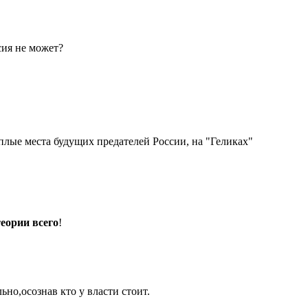
сия не может?
плые места будущих предателей России, на "Геликах"
еории всего
!
но,осознав кто у власти стоит.