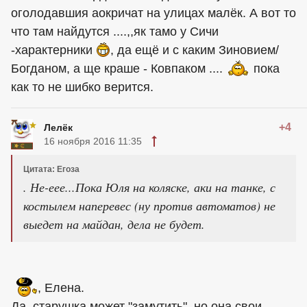
оголодавшия аокричат на улицах малёк. А вот то
что там найдутся ....,,як тамо у Сичи
-характерники
, да ещё и с каким Зиновием/
Богданом, а ще краше - Ковпаком ....
пока
как то не шибко верится.
+4
Лелёк
16 ноября 2016 11:35
Цитата: Егоза
. Не-еее...Пока Юля на коляске, аки на танке, с
костылем наперевес (ну против автоматов) не
выедет на майдан, дела не будет.
, Елена.
Да, старушка может "замутить", но она свои