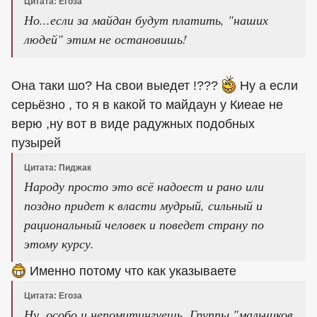
Цитата: Егоза
Но...если за майдан будут платить, "наших
людей" этим не остановишь!
Она таки шо? На свои выедет !???
Ну а если
серьёзно , то я в какой то майдаун у Киеае не
верю ,ну вот в виде радужных подобных
пузырей
Цитата: Пиджак
Народу просто это всё надоест и рано или
поздно придет к власти мудрый, сильный и
рациональный человек и поведет страну по
этому курсу.
Именно потому что как указываете
Цитата: Егоза
Ну, особо и непомитингуешь. Группы "мальчиков