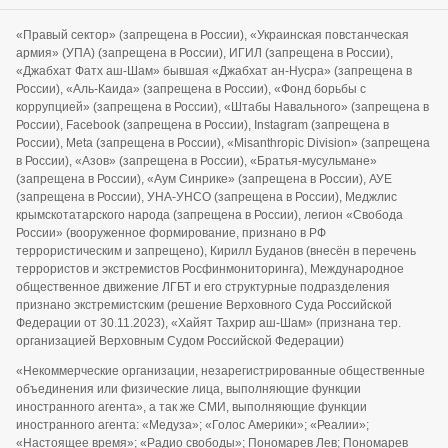
«Правый сектор» (запрещена в России), «Украинская повстанческая
армия» (УПА) (запрещена в России), ИГИЛ (запрещена в России),
«Джабхат Фатх аш-Шам» бывшая «Джабхат ан-Нусра» (запрещена в
России), «Аль-Каида» (запрещена в России), «Фонд борьбы с
коррупцией» (запрещена в России), «Штабы Навального» (запрещена в
России), Facebook (запрещена в России), Instagram (запрещена в
России), Meta (запрещена в России), «Misanthropic Division» (запрещена
в России), «Азов» (запрещена в России), «Братья-мусульмане»
(запрещена в России), «Аум Синрике» (запрещена в России), АУЕ
(запрещена в России), УНА-УНСО (запрещена в России), Меджлис
крымскотатарского народа (запрещена в России), легион «Свобода
России» (вооруженное формирование, признано в РФ
террористическим и запрещено), Кирилл Буданов (внесён в перечень
террористов и экстремистов Росфинмониторинга), Международное
общественное движение ЛГБТ и его структурные подразделения
признано экстремистским (решение Верховного Суда Российской
Федерации от 30.11.2023), «Хайят Тахрир аш-Шам» (признана тер.
организацией Верховным Судом Российской Федерации)
«Некоммерческие организации, незарегистрированные общественные
объединения или физические лица, выполняющие функции
иностранного агента», а так же СМИ, выполняющие функции
иностранного агента: «Медуза»; «Голос Америки»; «Реалии»;
«Настоящее время»; «Радио свободы»; Пономарев Лев; Пономарев