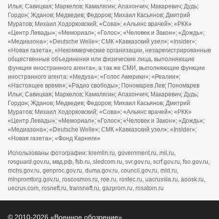
Илья; Савицкая; Маркелов; Камалягин; Апахончич; Макаревич; Дудь;
Гордон; Жданов; Медведев; Федоров; Михаил Касьянов; Дмитрий
Муратов; Михаил Ходорковский; «Сова»; «Альянс врачей»; «РКК»
«Центр Левады»; «Мемориал»; «Голос»; «Человек и Закон»; «Дождь»;
«Медиазона»; «Deutsche Welle»; СМК «Кавказский узел»; «Insider»;
«Новая газета», «Некоммерческие организации, незарегистрированные
общественные объединения или физические лица, выполняющие
функции иностранного агента», а так же СМИ, выполняющие функции
иностранного агента: «Медуза»; «Голос Америки»; «Реалии»;
«Настоящее время»; «Радио свободы»; Пономарев Лев; Пономарев
Илья; Савицкая; Маркелов; Камалягин; Апахончич; Макаревич; Дудь;
Гордон; Жданов; Медведев; Федоров; Михаил Касьянов; Дмитрий
Муратов; Михаил Ходорковский; «Сова»; «Альянс врачей»; «РКК»
«Центр Левады»; «Мемориал»; «Голос»; «Человек и Закон»; «Дождь»;
«Медиазона»; «Deutsche Welle»; СМК «Кавказский узел»; «Insider»;
«Новая газета»; «Фонд Карнеги»
Использованы фотографии: kremlin.ru, government.ru, mil.ru,
rosguard.gov.ru, мвд.рф, fsb.ru, sledcom.ru, svr.gov.ru, scrf.gov.ru, fso.gov.ru,
mchs.gov.ru, genproc.gov.ru, duma.gov.ru, council.gov.ru, mid.ru,
minpromtorg.gov.ru, roscosmos.ru, roe.ru, rostec.ru, uacrussia.ru, aoosk.ru,
uecrus.com, rosneft.ru, transneft.ru, gazprom.ru, rosatom.ru
© 2010-2026 «Военное обозрение»