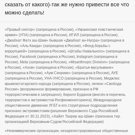
сказать от какого)-так же нужно привести все что
можно сделать!
«Правый сектор» (запрещена в России), «Украинская повстанческая
армия» (УПА) (запрещена в России), ИГИЛ (запрещена в России),
«Джабхат Фатх аш-Шам» бывшая «Джабхат ан-Нусра» (запрещена в
России), «Аль-Каида» (запрещена в России), «Фонд борьбы с
коррупцией» (запрещена в России), «Штабы Навального» (запрещена в
России), Facebook (запрещена в России), Instagram (запрещена в
России), Meta (запрещена в России), «Misanthropic Division» (запрещена
в России), «Азов» (запрещена в России), «Братья-мусульмане»
(запрещена в России), «Аум Синрике» (запрещена в России), АУЕ
(запрещена в России), УНА-УНСО (запрещена в России), Меджлис
крымскотатарского народа (запрещена в России), легион «Свобода
России» (вооруженное формирование, признано в РФ
террористическим и запрещено), Кирилл Буданов (внесён в перечень
террористов и экстремистов Росфинмониторинга), Международное
общественное движение ЛГБТ и его структурные подразделения
признано экстремистским (решение Верховного Суда Российской
Федерации от 30.11.2023), «Хайят Тахрир аш-Шам» (признана тер.
организацией Верховным Судом Российской Федерации)
«Некоммерческие организации, незарегистрированные общественные