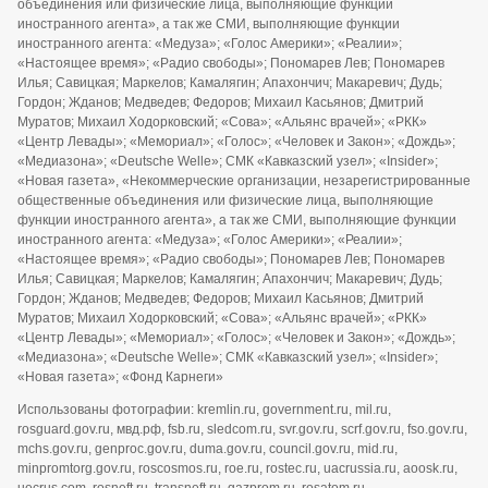
объединения или физические лица, выполняющие функции
иностранного агента», а так же СМИ, выполняющие функции
иностранного агента: «Медуза»; «Голос Америки»; «Реалии»;
«Настоящее время»; «Радио свободы»; Пономарев Лев; Пономарев
Илья; Савицкая; Маркелов; Камалягин; Апахончич; Макаревич; Дудь;
Гордон; Жданов; Медведев; Федоров; Михаил Касьянов; Дмитрий
Муратов; Михаил Ходорковский; «Сова»; «Альянс врачей»; «РКК»
«Центр Левады»; «Мемориал»; «Голос»; «Человек и Закон»; «Дождь»;
«Медиазона»; «Deutsche Welle»; СМК «Кавказский узел»; «Insider»;
«Новая газета», «Некоммерческие организации, незарегистрированные
общественные объединения или физические лица, выполняющие
функции иностранного агента», а так же СМИ, выполняющие функции
иностранного агента: «Медуза»; «Голос Америки»; «Реалии»;
«Настоящее время»; «Радио свободы»; Пономарев Лев; Пономарев
Илья; Савицкая; Маркелов; Камалягин; Апахончич; Макаревич; Дудь;
Гордон; Жданов; Медведев; Федоров; Михаил Касьянов; Дмитрий
Муратов; Михаил Ходорковский; «Сова»; «Альянс врачей»; «РКК»
«Центр Левады»; «Мемориал»; «Голос»; «Человек и Закон»; «Дождь»;
«Медиазона»; «Deutsche Welle»; СМК «Кавказский узел»; «Insider»;
«Новая газета»; «Фонд Карнеги»
Использованы фотографии: kremlin.ru, government.ru, mil.ru,
rosguard.gov.ru, мвд.рф, fsb.ru, sledcom.ru, svr.gov.ru, scrf.gov.ru, fso.gov.ru,
mchs.gov.ru, genproc.gov.ru, duma.gov.ru, council.gov.ru, mid.ru,
minpromtorg.gov.ru, roscosmos.ru, roe.ru, rostec.ru, uacrussia.ru, aoosk.ru,