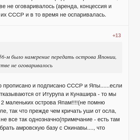
ве не оговаривалось (аренда, концессия и
ь их СССР и в то время не оспаривалась.
+13
56-м было намерение передать острова Японии,
стве не оговаривалось
тко прописано и подписано СССР и Япы......если
казываются от Итурупа и Кунашира - то мы
2 маленьких острова Япам!!!!(не помню
иле, так что прежде чем кричать уши от осла,
..не все так однозначно(примечание - есть там
брать амровскую базу с Окинавы...., что