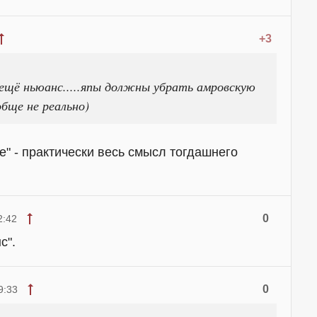
+3
м ещё ньюанс.....япы должны убрать амровскую
обще не реально)
е" - практически весь смысл тогдашнего
0
2:42
с".
0
9:33