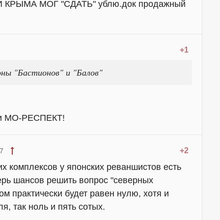
КРЫМА МОГ "СДАТЬ" ублю.док продажный
+1
оны "Бастионов" и "Балов"
 и МО-РЕСПЕКТ!
+2
7
их комплексов у японских реваншистов есть
перь шансов решить вопрос "северных
м практически будет равен нулю, хотя и
я, так ноль и пять сотых.