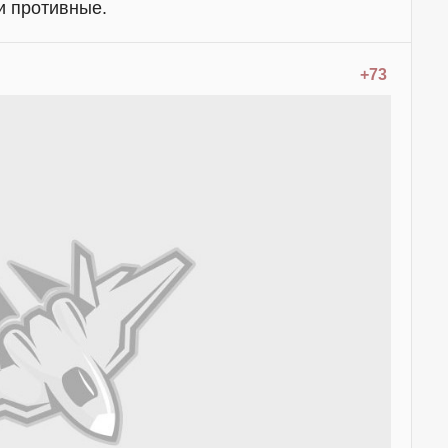
и противные.
+73