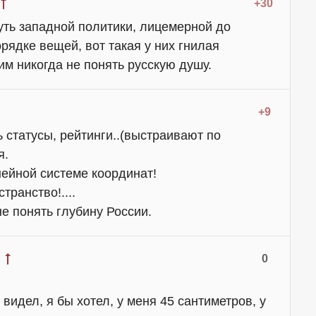
+30
суть западной политики, лицемерной до
орядке вещей, вот такая у них гнилая
им никогда не понять русскую душу.
+9
 статусы, рейтинги..(выстраивают по
я.
нейной системе координат!
транство!....
е понять глубину России.
0
е видел, я бы хотел, у меня 45 сантиметров, у