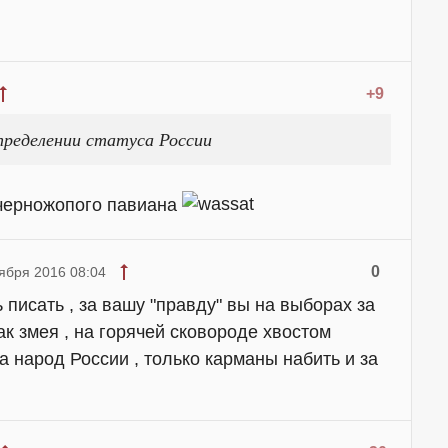
+9
пределении статуса России
 черножопого павиана
0
ября 2016 08:04
писать , за вашу "правду" вы на выборах за
ак змея , на горячей сковороде хвостом
 народ России , только карманы набить и за