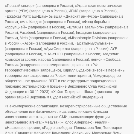
«Правый сектор» (запрещена в России), «Украинская повстанческая
армия» (УПА) (запрещена в России), ИГИЛ (запрещена в России),
«Джабхат Фатх аш-Шам» бывшая «Джабхат ан-Нусра» (запрещена в
России), «Аль-Каида» (запрещена в России), «Фонд борьбы с
коррупцией» (запрещена в России), «Штабы Навального» (запрещена в
России), Facebook (запрещена в России), Instagram (запрещена в
России), Meta (запрещена в России), «Misanthropic Division» (запрещена
в России), «Азов» (запрещена в России), «Братья-мусульмане»
(запрещена в России), «Аум Синрике» (запрещена в России), АУЕ
(запрещена в России), УНА-УНСО (запрещена в России), Меджлис
крымскотатарского народа (запрещена в России), легион «Свобода
России» (вооруженное формирование, признано в РФ
террористическим и запрещено), Кирилл Буданов (внесён в перечень
террористов и экстремистов Росфинмониторинга), Международное
общественное движение ЛГБТ и его структурные подразделения
признано экстремистским (решение Верховного Суда Российской
Федерации от 30.11.2023), «Хайят Тахрир аш-Шам» (признана тер.
организацией Верховным Судом Российской Федерации)
«Некоммерческие организации, незарегистрированные общественные
объединения или физические лица, выполняющие функции
иностранного агента», а так же СМИ, выполняющие функции
иностранного агента: «Медуза»; «Голос Америки»; «Реалии»;
«Настоящее время»; «Радио свободы»; Пономарев Лев; Пономарев
Илья; Савицкая; Маркелов; Камалягин; Апахончич; Макаревич; Дудь;