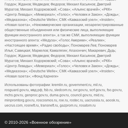
Гордон; Жданов; Медведев; Федоров; Михаил Касьянов; Дмитрий
Муратов; Михаил Ходорковский; «Сова»; «Альянс врачей»; «РКК»
«Центр Левады»; «Мемориал»; «Голос»; «Человек и Закон»; «Дождь»;
«Медиазона»; «Deutsche Welle»; СМК «Кавказский узел»; «Insider»;
«Новая газета», «Некоммерческие организации, незарегистрированные
общественные объединения или физические лица, выполняющие
функции иностранного агента», а так же СМИ, выполняющие функции
иностранного агента: «Медуза»; «Голос Америки»; «Реалии»;
«Настоящее время»; «Радио свободы»; Пономарев Лев; Пономарев
Илья; Савицкая; Маркелов; Камалягин; Апахончич; Макаревич; Дудь;
Гордон; Жданов; Медведев; Федоров; Михаил Касьянов; Дмитрий
Муратов; Михаил Ходорковский; «Сова»; «Альянс врачей»; «РКК»
«Центр Левады»; «Мемориал»; «Голос»; «Человек и Закон»; «Дождь»;
«Медиазона»; «Deutsche Welle»; СМК «Кавказский узел»; «Insider»;
«Новая газета»; «Фонд Карнеги»
Использованы фотографии: kremlin.ru, government.ru, mil.ru,
rosguard.gov.ru, мвд.рф, fsb.ru, sledcom.ru, svr.gov.ru, scrf.gov.ru, fso.gov.ru,
mchs.gov.ru, genproc.gov.ru, duma.gov.ru, council.gov.ru, mid.ru,
minpromtorg.gov.ru, roscosmos.ru, roe.ru, rostec.ru, uacrussia.ru, aoosk.ru,
uecrus.com, rosneft.ru, transneft.ru, gazprom.ru, rosatom.ru
© 2010-2026 «Военное обозрение»