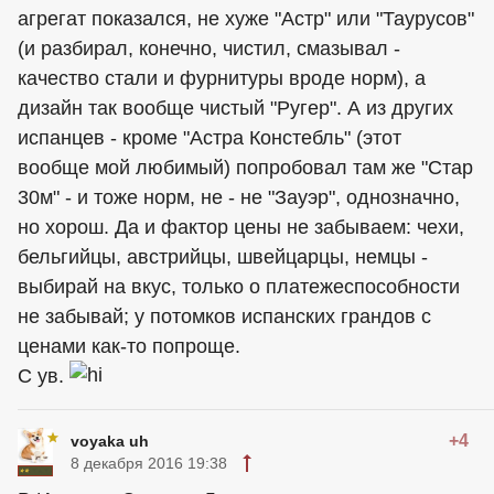
агрегат показался, не хуже "Астр" или "Таурусов"
(и разбирал, конечно, чистил, смазывал -
качество стали и фурнитуры вроде норм), а
дизайн так вообще чистый "Ругер". А из других
испанцев - кроме "Астра Констебль" (этот
вообще мой любимый) попробовал там же "Стар
30м" - и тоже норм, не - не "Зауэр", однозначно,
но хорош. Да и фактор цены не забываем: чехи,
бельгийцы, австрийцы, швейцарцы, немцы -
выбирай на вкус, только о платежеспособности
не забывай; у потомков испанских грандов с
ценами как-то попроще.
С ув.
+4
voyaka uh
8 декабря 2016 19:38