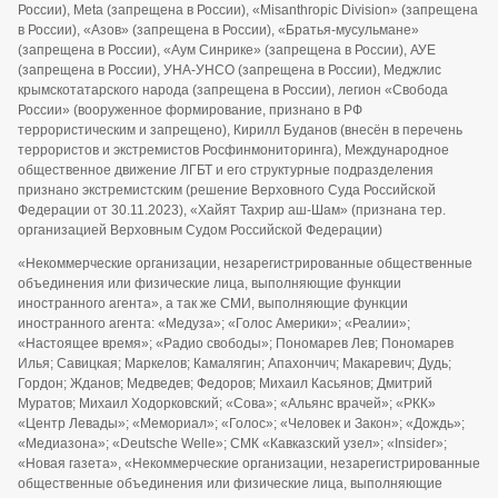
России), Meta (запрещена в России), «Misanthropic Division» (запрещена
в России), «Азов» (запрещена в России), «Братья-мусульмане»
(запрещена в России), «Аум Синрике» (запрещена в России), АУЕ
(запрещена в России), УНА-УНСО (запрещена в России), Меджлис
крымскотатарского народа (запрещена в России), легион «Свобода
России» (вооруженное формирование, признано в РФ
террористическим и запрещено), Кирилл Буданов (внесён в перечень
террористов и экстремистов Росфинмониторинга), Международное
общественное движение ЛГБТ и его структурные подразделения
признано экстремистским (решение Верховного Суда Российской
Федерации от 30.11.2023), «Хайят Тахрир аш-Шам» (признана тер.
организацией Верховным Судом Российской Федерации)
«Некоммерческие организации, незарегистрированные общественные
объединения или физические лица, выполняющие функции
иностранного агента», а так же СМИ, выполняющие функции
иностранного агента: «Медуза»; «Голос Америки»; «Реалии»;
«Настоящее время»; «Радио свободы»; Пономарев Лев; Пономарев
Илья; Савицкая; Маркелов; Камалягин; Апахончич; Макаревич; Дудь;
Гордон; Жданов; Медведев; Федоров; Михаил Касьянов; Дмитрий
Муратов; Михаил Ходорковский; «Сова»; «Альянс врачей»; «РКК»
«Центр Левады»; «Мемориал»; «Голос»; «Человек и Закон»; «Дождь»;
«Медиазона»; «Deutsche Welle»; СМК «Кавказский узел»; «Insider»;
«Новая газета», «Некоммерческие организации, незарегистрированные
общественные объединения или физические лица, выполняющие