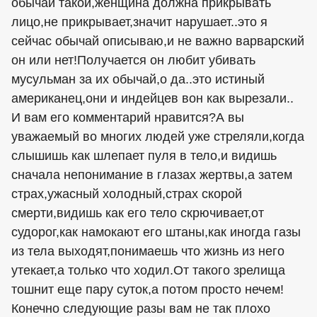
обычай такой,женщина должна прикрывать
лицо,не прикрывает,значит нарушает..это я
сейчас обычай описываю,и не важно варварский
он или нет!Получается он любит убивать
мусульман за их обычай,о да..это истиный
американец,они и индейцев вон как вырезали..
И вам его комментарий нравится?А вы
уважаемый во многих людей уже стреляли,когда
слышишь как шлепает пуля в тело,и видишь
сначала непонимание в глазах жертвы,а затем
страх,ужасный холодный,страх скорой
смерти,видишь как его тело скрючивает,от
судорог,как намокают его штаны,как иногда газы
из тела выходят,понимаешь что жизнь из него
утекает,а только что ходил.От такого зрелища
тошнит еще пару суток,а потом просто нечем!
Конечно следующие разы вам не так плохо