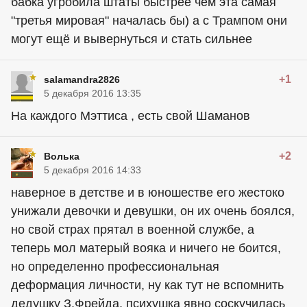
бабка угробила штаты быстрее чем эта самая
"третья мировая" началась бы) а с Трампом они
могут ещё и вывернуться и стать сильнее
+1
salamandra2826
5 декабря 2016 13:35
На каждого Мэттиса , есть свой Шаманов
+2
Волька
5 декабря 2016 14:33
наверное в детстве и в юношестве его жестоко
унижали девочки и девушки, он их очень боялся,
но свой страх прятал в военной службе, а
теперь мол матерый вояка и ничего не боится,
но определенно профессиональная
деформация личности, ну как тут не вспомнить
дедушку З.Фрейда, психушка явно соскучилась