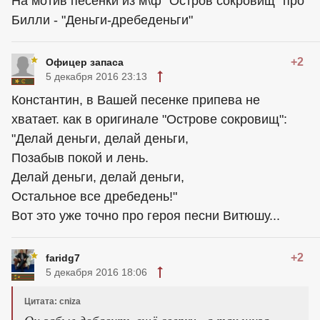
На мотив песенки из м\ф "Остров сокровищ" про
Билли - "Деньги-дребеденьги"
+2
Офицер запаса
5 декабря 2016 23:13
Константин, в Вашей песенке припева не
хватает. как в оригинале "Острове сокровищ":
"Делай деньги, делай деньги,
Позабыв покой и лень.
Делай деньги, делай деньги,
Остальное все дребедень!"
Вот это уже точно про героя песни Витюшу...
+2
faridg7
5 декабря 2016 18:06
Цитата: cniza