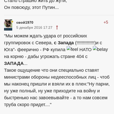
Стало страшно жить до жути,
Он повсюду, этот Путин...
+5
свой1970
5 декабря 2016 17:27
"Мы можем ждать удара от российских
группировок с Севера,
с Запада
(!!!!!!!!!!!!!!)и с
Юга"- феерично - РФ купила
НАТО
на корню - дабы угрожать стране 404 с
ЗАПАДА
...
Такое ощущение что они специально ставят
министрами обороны недееспособных лиц - чтоб
мы наконец пришли и взяли их в плен:"Ну парни,
ну уже полный, ну уже приходите на войну и
быстренько нас завоевывайте - а то нам совсем
труба скоро придет...."