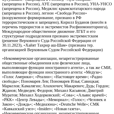
(запрещена в России), АУЕ (запрещена в России), УНА-УНСО
(запрещена в России), Меджлис крымскотатарского народа
(запрещена в России), легион «Свобода России»
(вооруженное формирование, признано в РФ
террористическим и запрещено), Кирилл Буданов (внесён в
перечень террористов и экстремистов Росфинмониторинга),
Международное общественное движение ЛГБТ и его
структурные подразделения признано экстремистским
(решение Верховного Суда Российской Федерации от
30.11.2023), «Хайят Тахрир аш-Шам» (признана тер.
организацией Верховным Судом Российской Федерации)
«Некоммерческие организации, незарегистрированные
общественные объединения или физические лица,
выполняющие функции иностранного агента», а так же СМИ,
выполняющие функции иностранного агента: «Медуза»;
«Голос Америки»; «Реалии»; «Настоящее время»; «Радио
свободы»; Пономарев Лев; Пономарев Илья; Савицкая;
Маркелов; Камалягин; Апахончич; Макаревич; Дудь; Гордон;
Жданов; Медведев; Федоров; Михаил Касьянов; Дмитрий
Муратов; Михаил Ходорковский; «Сова»; «Альянс врачей»;
«РКК» «Центр Левады»; «Мемориал»; «Голос»; «Человек и
Закон»; «Дождь»; «Медиазона»; «Deutsche Welle»; СМК
«Кавказский узел»; «Insider»; «Новая газета»,
«Некоммерческие организации, незарегистрированные