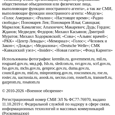
общественные объединения или физические лица,
выполняющие функции иностранного агента», а так же СМИ,
выполняющие функции иностранного агента: «Медуза»;
«Голос Америки»; «Реалии»; «Настоящее время»; «Радио
свободы»; Пономарев Лев; Пономарев Илья; Савицкая;
Маркелов; Камалягин; Апахончич; Макаревич; Дудь; Гордон;
Жданов; Медведев; Федоров; Михаил Касьянов; Дмитрий
Муратов; Михаил Ходорковский; «Сова»; «Альянс врачей»;
«РКК» «Центр Левады»; «Мемориал»; «Голос»; «Человек и
Закон»; «Дождь»; «Медиазона»; «Deutsche Welle»; СМК
«Кавказский узел»; «Insider»; «Новая газета»; «Фонд Карнеги»
Использованы фотографии: kremlin.ru, government.ru, mil.ru,
rosguard.gov.ru, мвд.рф, fsb.ru, sledcom.ru, svr.gov.ru, scrf.gov.ru,
fso.gov.ru, mchs.gov.ru, genproc.gov.ru, duma.gov.ru,
council.gov.ru, mid.ru, minpromtorg.gov.ru, roscosmos.ru, roe.ru,
rostec.ru, uacrussia.ru, aoosk.ru, uecrus.com, rosneft.ru, transneft.ru,
gazprom.ru, rosatom.ru
© 2010-2026 «Военное обозрение»
Регистрационный номер СМИ ЭЛ № ФС77-76970, выдано
11.10.2019 г. Федеральной службой по надзору в сфере связи,
информационных технологий и массовых коммуникаций
(Роскомнадзор)