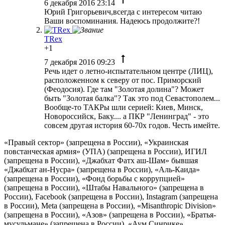
6 декабря 2016 23:14
Юрий Григорьевич,всегда с интересом читаю
Ваши воспоминания. Надеюсь продолжите?!
TRex
+1
7 декабря 2016 09:23
Речь идет о летно-испытательном центре (ЛИЦ),
расположенном к северу от пос. Приморский
(Феодосия). Где там "Золотая долина"? Может
быть "Золотая балка"? Так это под Севастополем...
Вообще-то ТАКРы шли серией: Киев, Минск,
Новороссийск, Баку.... а ПКР "Ленинград" - это
совсем другая история 60-70х годов. Честь имейте.
«Правый сектор» (запрещена в России), «Украинская
повстанческая армия» (УПА) (запрещена в России), ИГИЛ
(запрещена в России), «Джабхат Фатх аш-Шам» бывшая
«Джабхат ан-Нусра» (запрещена в России), «Аль-Каида»
(запрещена в России), «Фонд борьбы с коррупцией»
(запрещена в России), «Штабы Навального» (запрещена в
России), Facebook (запрещена в России), Instagram (запрещена
в России), Meta (запрещена в России), «Misanthropic Division»
(запрещена в России), «Азов» (запрещена в России), «Братья-
мусульмане» (запрещена в России), «Аум Синрике»