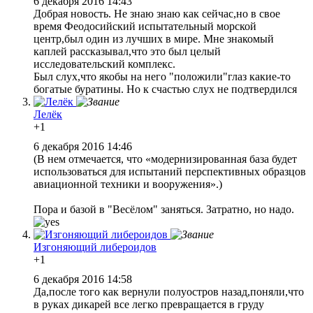
6 декабря 2016 14:43
Добрая новость. Не знаю знаю как сейчас,но в свое
время Феодосийский испытательный морской
центр,был один из лучших в мире. Мне знакомый
каплей рассказывал,что это был целый
исследовательский комплекс.
Был слух,что якобы на него "положили"глаз какие-то
богатые буратины. Но к счастью слух не подтвердился
Лелёк
+1
6 декабря 2016 14:46
(В нем отмечается, что «модернизированная база будет
использоваться для испытаний перспективных образцов
авиационной техники и вооружения».)
Пора и базой в "Весёлом" заняться. Затратно, но надо.
Изгоняющий либероидов
+1
6 декабря 2016 14:58
Да,после того как вернули полуостров назад,поняли,что
в руках дикарей все легко превращается в груду