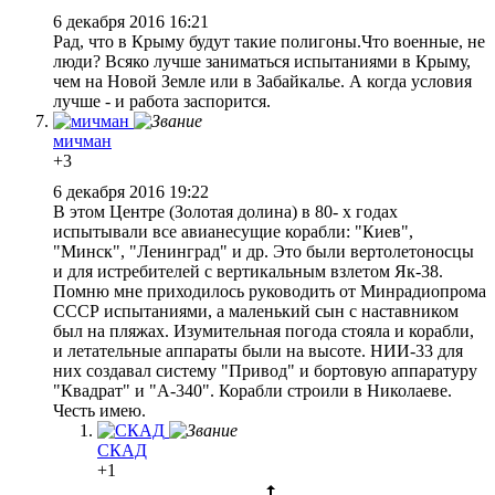
6 декабря 2016 16:21
Рад, что в Крыму будут такие полигоны.Что военные, не
люди? Всяко лучше заниматься испытаниями в Крыму,
чем на Новой Земле или в Забайкалье. А когда условия
лучше - и работа заспорится.
мичман
+3
6 декабря 2016 19:22
В этом Центре (Золотая долина) в 80- х годах
испытывали все авианесущие корабли: "Киев",
"Минск", "Ленинград" и др. Это были вертолетоносцы
и для истребителей с вертикальным взлетом Як-38.
Помню мне приходилось руководить от Минрадиопрома
СССР испытаниями, а маленький сын с наставником
был на пляжах. Изумительная погода стояла и корабли,
и летательные аппараты были на высоте. НИИ-33 для
них создавал систему "Привод" и бортовую аппаратуру
"Квадрат" и "А-340". Корабли строили в Николаеве.
Честь имею.
СКАД
+1