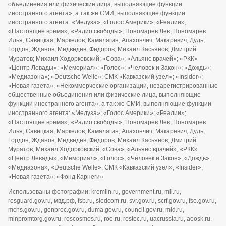
объединения или физические лица, выполняющие функции
иностранного агента», а так же СМИ, выполняющие функции
иностранного агента: «Медуза»; «Голос Америки»; «Реалии»;
«Настоящее время»; «Радио свободы»; Пономарев Лев; Пономарев
Илья; Савицкая; Маркелов; Камалягин; Апахончич; Макаревич; Дудь;
Гордон; Жданов; Медведев; Федоров; Михаил Касьянов; Дмитрий
Муратов; Михаил Ходорковский; «Сова»; «Альянс врачей»; «РКК»
«Центр Левады»; «Мемориал»; «Голос»; «Человек и Закон»; «Дождь»;
«Медиазона»; «Deutsche Welle»; СМК «Кавказский узел»; «Insider»;
«Новая газета», «Некоммерческие организации, незарегистрированные
общественные объединения или физические лица, выполняющие
функции иностранного агента», а так же СМИ, выполняющие функции
иностранного агента: «Медуза»; «Голос Америки»; «Реалии»;
«Настоящее время»; «Радио свободы»; Пономарев Лев; Пономарев
Илья; Савицкая; Маркелов; Камалягин; Апахончич; Макаревич; Дудь;
Гордон; Жданов; Медведев; Федоров; Михаил Касьянов; Дмитрий
Муратов; Михаил Ходорковский; «Сова»; «Альянс врачей»; «РКК»
«Центр Левады»; «Мемориал»; «Голос»; «Человек и Закон»; «Дождь»;
«Медиазона»; «Deutsche Welle»; СМК «Кавказский узел»; «Insider»;
«Новая газета»; «Фонд Карнеги»
Использованы фотографии: kremlin.ru, government.ru, mil.ru,
rosguard.gov.ru, мвд.рф, fsb.ru, sledcom.ru, svr.gov.ru, scrf.gov.ru, fso.gov.ru,
mchs.gov.ru, genproc.gov.ru, duma.gov.ru, council.gov.ru, mid.ru,
minpromtorg.gov.ru, roscosmos.ru, roe.ru, rostec.ru, uacrussia.ru, aoosk.ru,