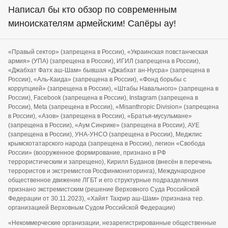
Написал бы кто обзор по современным
миноискателям армейским! Сапёры ау!
«Правый сектор» (запрещена в России), «Украинская повстанческая
армия» (УПА) (запрещена в России), ИГИЛ (запрещена в России),
«Джабхат Фатх аш-Шам» бывшая «Джабхат ан-Нусра» (запрещена в
России), «Аль-Каида» (запрещена в России), «Фонд борьбы с
коррупцией» (запрещена в России), «Штабы Навального» (запрещена в
России), Facebook (запрещена в России), Instagram (запрещена в
России), Meta (запрещена в России), «Misanthropic Division» (запрещена
в России), «Азов» (запрещена в России), «Братья-мусульмане»
(запрещена в России), «Аум Синрике» (запрещена в России), АУЕ
(запрещена в России), УНА-УНСО (запрещена в России), Меджлис
крымскотатарского народа (запрещена в России), легион «Свобода
России» (вооруженное формирование, признано в РФ
террористическим и запрещено), Кирилл Буданов (внесён в перечень
террористов и экстремистов Росфинмониторинга), Международное
общественное движение ЛГБТ и его структурные подразделения
признано экстремистским (решение Верховного Суда Российской
Федерации от 30.11.2023), «Хайят Тахрир аш-Шам» (признана тер.
организацией Верховным Судом Российской Федерации)
«Некоммерческие организации, незарегистрированные общественные