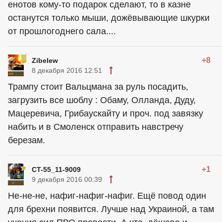
енотов кому-то подарок сделают, то в казне
останутся только мыши, дожёвывающие шкурки
от прошлогоднего сала....
+8
Zibelew
8 декабря 2016 12:51
Трампу стоит Вальцмана за руль посадить,
загрузить все шоблу : Обаму, Олланда, Дуду,
Мацеревича, Грибаускайту и проч. под завязку
набить и в Смоленск отправить навстречу
березам.
+1
CT-55_11-9009
9 декабря 2016 00:39
Не-не-не, нафиг-нафиг-нафиг. Ещё повод один
для брехни появится. Лучше над Украиной, а там