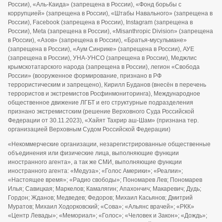
России), «Аль-Каида» (запрещена в России), «Фонд борьбы с
коррупцией» (запрещена в России), «Штабы Навального» (запрещена в
России), Facebook (запрещена в России), Instagram (запрещена в
России), Meta (запрещена в России), «Misanthropic Division» (запрещена
в России), «Азов» (запрещена в России), «Братья-мусульмане»
(запрещена в России), «Аум Синрике» (запрещена в России), АУЕ
(запрещена в России), УНА-УНСО (запрещена в России), Меджлис
крымскотатарского народа (запрещена в России), легион «Свобода
России» (вооруженное формирование, признано в РФ
террористическим и запрещено), Кирилл Буданов (внесён в перечень
террористов и экстремистов Росфинмониторинга), Международное
общественное движение ЛГБТ и его структурные подразделения
признано экстремистским (решение Верховного Суда Российской
Федерации от 30.11.2023), «Хайят Тахрир аш-Шам» (признана тер.
организацией Верховным Судом Российской Федерации)
«Некоммерческие организации, незарегистрированные общественные
объединения или физические лица, выполняющие функции
иностранного агента», а так же СМИ, выполняющие функции
иностранного агента: «Медуза»; «Голос Америки»; «Реалии»;
«Настоящее время»; «Радио свободы»; Пономарев Лев; Пономарев
Илья; Савицкая; Маркелов; Камалягин; Апахончич; Макаревич; Дудь;
Гордон; Жданов; Медведев; Федоров; Михаил Касьянов; Дмитрий
Муратов; Михаил Ходорковский; «Сова»; «Альянс врачей»; «РКК»
«Центр Левады»; «Мемориал»; «Голос»; «Человек и Закон»; «Дождь»;