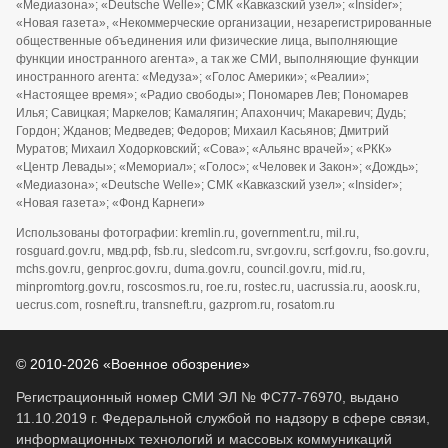
«Медиазона»; «Deutsche Welle»; СМК «Кавказский узел»; «Insider»;
«Новая газета», «Некоммерческие организации, незарегистрированные
общественные объединения или физические лица, выполняющие
функции иностранного агента», а так же СМИ, выполняющие функции
иностранного агента: «Медуза»; «Голос Америки»; «Реалии»;
«Настоящее время»; «Радио свободы»; Пономарев Лев; Пономарев
Илья; Савицкая; Маркелов; Камалягин; Апахончич; Макаревич; Дудь;
Гордон; Жданов; Медведев; Федоров; Михаил Касьянов; Дмитрий
Муратов; Михаил Ходорковский; «Сова»; «Альянс врачей»; «РКК»
«Центр Левады»; «Мемориал»; «Голос»; «Человек и Закон»; «Дождь»;
«Медиазона»; «Deutsche Welle»; СМК «Кавказский узел»; «Insider»;
«Новая газета»; «Фонд Карнеги»
Использованы фотографии: kremlin.ru, government.ru, mil.ru,
rosguard.gov.ru, мвд.рф, fsb.ru, sledcom.ru, svr.gov.ru, scrf.gov.ru, fso.gov.ru,
mchs.gov.ru, genproc.gov.ru, duma.gov.ru, council.gov.ru, mid.ru,
minpromtorg.gov.ru, roscosmos.ru, roe.ru, rostec.ru, uacrussia.ru, aoosk.ru,
uecrus.com, rosneft.ru, transneft.ru, gazprom.ru, rosatom.ru
© 2010-2026 «Военное обозрение»
Регистрационный номер СМИ ЭЛ № ФС77-76970, выдано
11.10.2019 г. Федеральной службой по надзору в сфере связи,
информационных технологий и массовых коммуникаций