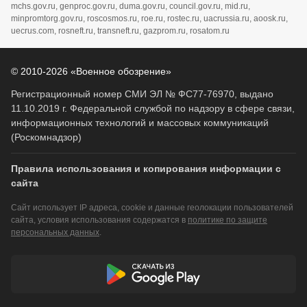
mchs.gov.ru, genproc.gov.ru, duma.gov.ru, council.gov.ru, mid.ru,
minpromtorg.gov.ru, roscosmos.ru, roe.ru, rostec.ru, uacrussia.ru, aoosk.ru,
uecrus.com, rosneft.ru, transneft.ru, gazprom.ru, rosatom.ru
© 2010-2026 «Военное обозрение»
Регистрационный номер СМИ ЭЛ № ФС77-76970, выдано
11.10.2019 г. Федеральной службой по надзору в сфере связи,
информационных технологий и массовых коммуникаций
(Роскомнадзор)
Правила использования и копирования информации с
сайта
Сайт использует IP адреса, cookie и данные геолокации пользователей
сайта, условия использования содержатся в
политике по защите
персональных данных
.