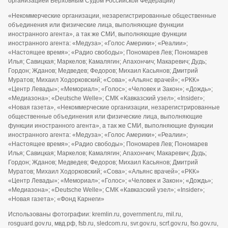
организацией Верховным Судом Российской Федерации)
«Некоммерческие организации, незарегистрированные общественные
объединения или физические лица, выполняющие функции
иностранного агента», а так же СМИ, выполняющие функции
иностранного агента: «Медуза»; «Голос Америки»; «Реалии»;
«Настоящее время»; «Радио свободы»; Пономарев Лев; Пономарев
Илья; Савицкая; Маркелов; Камалягин; Апахончич; Макаревич; Дудь;
Гордон; Жданов; Медведев; Федоров; Михаил Касьянов; Дмитрий
Муратов; Михаил Ходорковский; «Сова»; «Альянс врачей»; «РКК»
«Центр Левады»; «Мемориал»; «Голос»; «Человек и Закон»; «Дождь»;
«Медиазона»; «Deutsche Welle»; СМК «Кавказский узел»; «Insider»;
«Новая газета», «Некоммерческие организации, незарегистрированные
общественные объединения или физические лица, выполняющие
функции иностранного агента», а так же СМИ, выполняющие функции
иностранного агента: «Медуза»; «Голос Америки»; «Реалии»;
«Настоящее время»; «Радио свободы»; Пономарев Лев; Пономарев
Илья; Савицкая; Маркелов; Камалягин; Апахончич; Макаревич; Дудь;
Гордон; Жданов; Медведев; Федоров; Михаил Касьянов; Дмитрий
Муратов; Михаил Ходорковский; «Сова»; «Альянс врачей»; «РКК»
«Центр Левады»; «Мемориал»; «Голос»; «Человек и Закон»; «Дождь»;
«Медиазона»; «Deutsche Welle»; СМК «Кавказский узел»; «Insider»;
«Новая газета»; «Фонд Карнеги»
Использованы фотографии: kremlin.ru, government.ru, mil.ru,
rosguard.gov.ru, мвд.рф, fsb.ru, sledcom.ru, svr.gov.ru, scrf.gov.ru, fso.gov.ru,