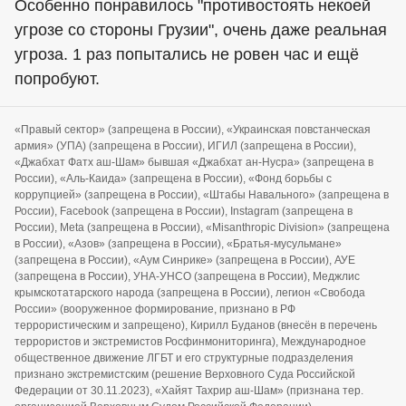
Особенно понравилось "противостоять некоей
угрозе со стороны Грузии", очень даже реальная
угроза. 1 раз попытались не ровен час и ещё
попробуют.
«Правый сектор» (запрещена в России), «Украинская повстанческая
армия» (УПА) (запрещена в России), ИГИЛ (запрещена в России),
«Джабхат Фатх аш-Шам» бывшая «Джабхат ан-Нусра» (запрещена в
России), «Аль-Каида» (запрещена в России), «Фонд борьбы с
коррупцией» (запрещена в России), «Штабы Навального» (запрещена в
России), Facebook (запрещена в России), Instagram (запрещена в
России), Meta (запрещена в России), «Misanthropic Division» (запрещена
в России), «Азов» (запрещена в России), «Братья-мусульмане»
(запрещена в России), «Аум Синрике» (запрещена в России), АУЕ
(запрещена в России), УНА-УНСО (запрещена в России), Меджлис
крымскотатарского народа (запрещена в России), легион «Свобода
России» (вооруженное формирование, признано в РФ
террористическим и запрещено), Кирилл Буданов (внесён в перечень
террористов и экстремистов Росфинмониторинга), Международное
общественное движение ЛГБТ и его структурные подразделения
признано экстремистским (решение Верховного Суда Российской
Федерации от 30.11.2023), «Хайят Тахрир аш-Шам» (признана тер.