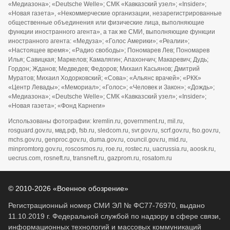
«Медиазона»; «Deutsche Welle»; СМК «Кавказский узел»; «Insider»;
«Новая газета», «Некоммерческие организации, незарегистрированные
общественные объединения или физические лица, выполняющие
функции иностранного агента», а так же СМИ, выполняющие функции
иностранного агента: «Медуза»; «Голос Америки»; «Реалии»;
«Настоящее время»; «Радио свободы»; Пономарев Лев; Пономарев
Илья; Савицкая; Маркелов; Камалягин; Апахончич; Макаревич; Дудь;
Гордон; Жданов; Медведев; Федоров; Михаил Касьянов; Дмитрий
Муратов; Михаил Ходорковский; «Сова»; «Альянс врачей»; «РКК»
«Центр Левады»; «Мемориал»; «Голос»; «Человек и Закон»; «Дождь»;
«Медиазона»; «Deutsche Welle»; СМК «Кавказский узел»; «Insider»;
«Новая газета»; «Фонд Карнеги»
Использованы фотографии: kremlin.ru, government.ru, mil.ru,
rosguard.gov.ru, мвд.рф, fsb.ru, sledcom.ru, svr.gov.ru, scrf.gov.ru, fso.gov.ru,
mchs.gov.ru, genproc.gov.ru, duma.gov.ru, council.gov.ru, mid.ru,
minpromtorg.gov.ru, roscosmos.ru, roe.ru, rostec.ru, uacrussia.ru, aoosk.ru,
uecrus.com, rosneft.ru, transneft.ru, gazprom.ru, rosatom.ru
© 2010-2026 «Военное обозрение»
Регистрационный номер СМИ ЭЛ № ФС77-76970, выдано
11.10.2019 г. Федеральной службой по надзору в сфере связи,
информационных технологий и массовых коммуникаций