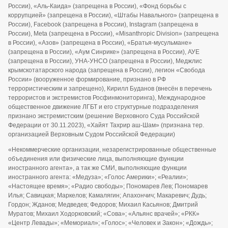
России), «Аль-Каида» (запрещена в России), «Фонд борьбы с
коррупцией» (запрещена в России), «Штабы Навального» (запрещена в
России), Facebook (запрещена в России), Instagram (запрещена в
России), Meta (запрещена в России), «Misanthropic Division» (запрещена
в России), «Азов» (запрещена в России), «Братья-мусульмане»
(запрещена в России), «Аум Синрике» (запрещена в России), АУЕ
(запрещена в России), УНА-УНСО (запрещена в России), Меджлис
крымскотатарского народа (запрещена в России), легион «Свобода
России» (вооруженное формирование, признано в РФ
террористическим и запрещено), Кирилл Буданов (внесён в перечень
террористов и экстремистов Росфинмониторинга), Международное
общественное движение ЛГБТ и его структурные подразделения
признано экстремистским (решение Верховного Суда Российской
Федерации от 30.11.2023), «Хайят Тахрир аш-Шам» (признана тер.
организацией Верховным Судом Российской Федерации)
«Некоммерческие организации, незарегистрированные общественные
объединения или физические лица, выполняющие функции
иностранного агента», а так же СМИ, выполняющие функции
иностранного агента: «Медуза»; «Голос Америки»; «Реалии»;
«Настоящее время»; «Радио свободы»; Пономарев Лев; Пономарев
Илья; Савицкая; Маркелов; Камалягин; Апахончич; Макаревич; Дудь;
Гордон; Жданов; Медведев; Федоров; Михаил Касьянов; Дмитрий
Муратов; Михаил Ходорковский; «Сова»; «Альянс врачей»; «РКК»
«Центр Левады»; «Мемориал»; «Голос»; «Человек и Закон»; «Дождь»;